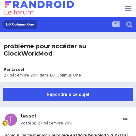
LG Optimus One
probléme pour accéder au
ClockWorkMod
Par
tassel
27 décembre 2011
dans
LG Optimus One
Répondre à ce sujet
tassel
Posté(e)
27 décembre 2011
Bonjour j'ai flasher mon
recovery en ClockWorkMod 5.0.2.0 j'ai