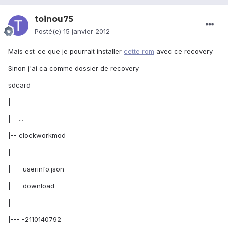
toinou75
Posté(e)
15 janvier 2012
Mais est-ce que je pourrait installer
cette rom
avec ce recovery
Sinon j'ai ca comme dossier de recovery
sdcard
|
|-- ...
|-- clockworkmod
|
|----userinfo.json
|----download
|
|--- -2110140792