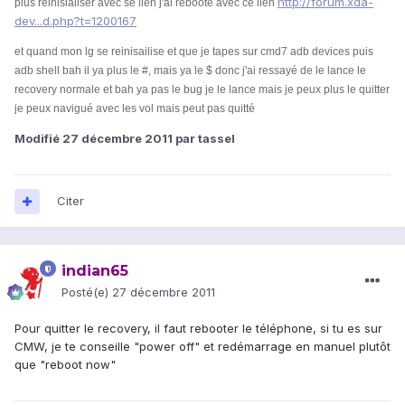
http://forum.xda-
plus reinisialiser avec se lien j'ai reboote avec ce lien
dev...d.php?t=1200167
et quand mon lg se reinisailise et que je tapes sur cmd7 adb devices puis
adb shell bah il ya plus le
#, mais ya le $
donc j'ai ressayé de le lance le
recovery normale et bah ya pas le bug je le lance mais je peux plus le quitter
je peux navigué avec les vol mais peut pas quitté
Modifié
27 décembre 2011
par tassel
Citer
indian65
Posté(e)
27 décembre 2011
Pour quitter le recovery, il faut rebooter le téléphone, si tu es sur
CMW, je te conseille "power off" et redémarrage en manuel plutôt
que "reboot now"