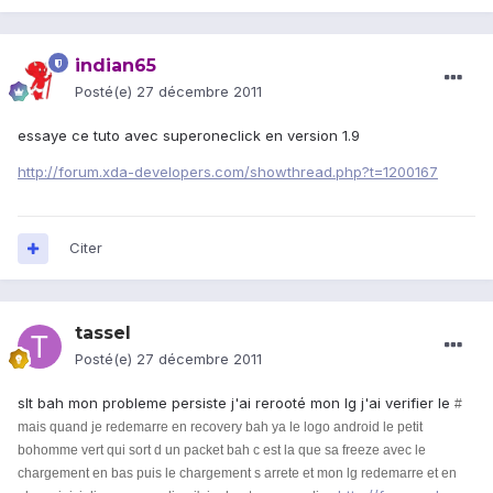
indian65
Posté(e)
27 décembre 2011
essaye ce tuto avec superoneclick en version 1.9
http://forum.xda-developers.com/showthread.php?t=1200167
Citer
tassel
Posté(e)
27 décembre 2011
slt bah mon probleme persiste j'ai rerooté mon lg j'ai verifier le
#
mais quand je redemarre en recovery bah
ya le logo android le petit
bohomme vert qui sort d un packet bah c est la que sa freeze avec le
chargement en bas puis le chargement s arrete et mon lg redemarre et en