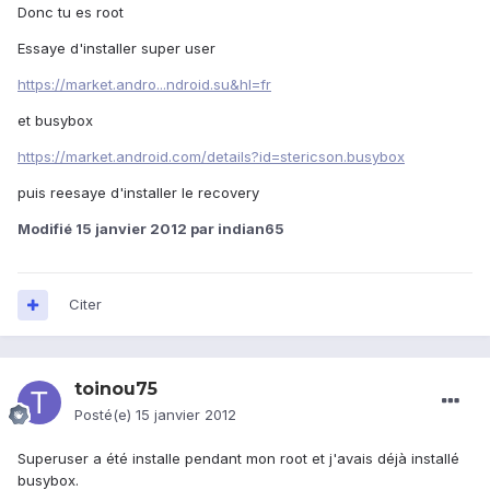
Donc tu es root
Essaye d'installer super user
https://market.andro...ndroid.su&hl=fr
et busybox
https://market.android.com/details?id=stericson.busybox
puis reesaye d'installer le recovery
Modifié
15 janvier 2012
par indian65
Citer
toinou75
Posté(e)
15 janvier 2012
Superuser a été installe pendant mon root et j'avais déjà installé
busybox.