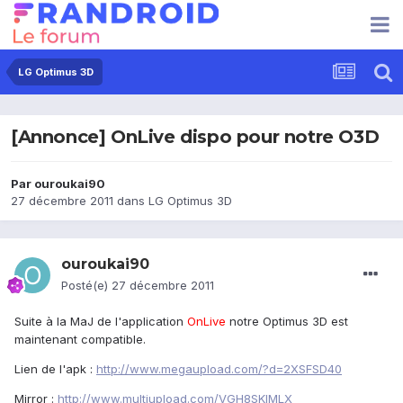
LG Optimus 3D
[Annonce] OnLive dispo pour notre O3D
Par
ouroukai90
27 décembre 2011
dans
LG Optimus 3D
ouroukai90
Posté(e)
27 décembre 2011
Suite à la MaJ de l'application
OnLive
notre Optimus 3D est
maintenant compatible.
Lien de l'apk :
http://www.megaupload.com/?d=2XSFSD40
Mirror :
http://www.multiupload.com/VGH8SKIMLX