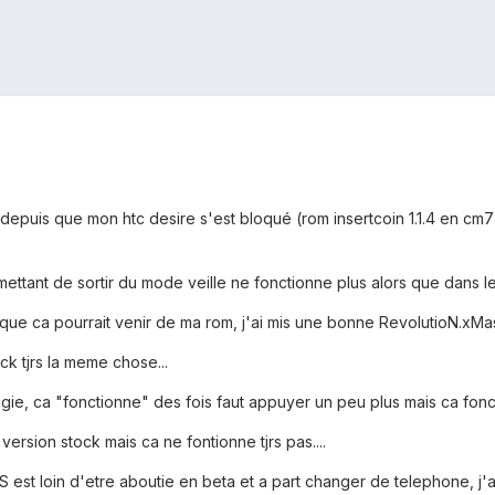
 depuis que mon htc desire s'est bloqué (rom insertcoin 1.1.4 en cm7)
ettant de sortir du mode veille ne fonctionne plus alors que dans le
 que ca pourrait venir de ma rom, j'ai mis une bonne RevolutioN.xMas.E
ck tjrs la meme chose...
r magie, ca "fonctionne" des fois faut appuyer un peu plus mais ca fonc
 version stock mais ca ne fontionne tjrs pas....
st loin d'etre aboutie en beta et a part changer de telephone, j'ai 