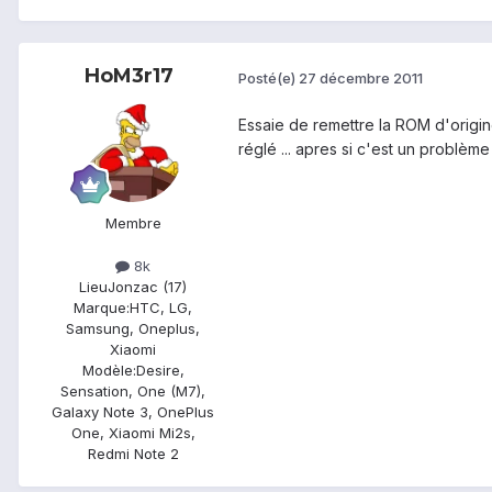
HoM3r17
Posté(e)
27 décembre 2011
Essaie de remettre la ROM d'origin
réglé ... apres si c'est un problème 
Membre
8k
Lieu
Jonzac (17)
Marque:
HTC, LG,
Samsung, Oneplus,
Xiaomi
Modèle:
Desire,
Sensation, One (M7),
Galaxy Note 3, OnePlus
One, Xiaomi Mi2s,
Redmi Note 2