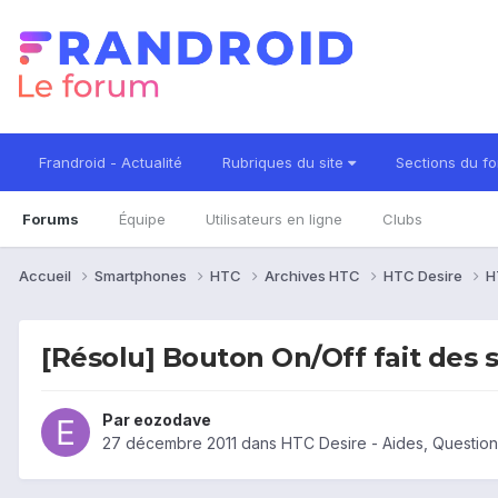
Frandroid - Actualité
Rubriques du site
Sections du f
Forums
Équipe
Utilisateurs en ligne
Clubs
Accueil
Smartphones
HTC
Archives HTC
HTC Desire
H
[Résolu] Bouton On/Off fait des 
Par
eozodave
27 décembre 2011
dans
HTC Desire - Aides, Questio