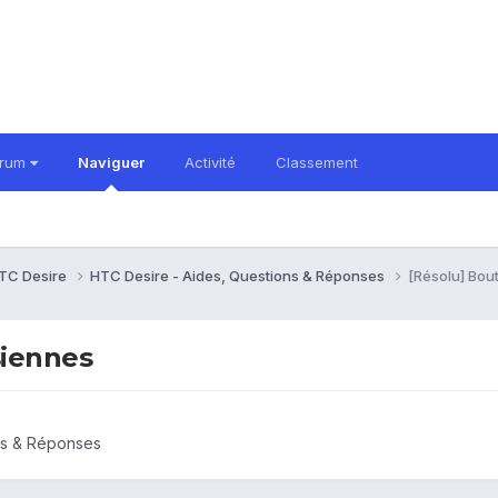
orum
Naviguer
Activité
Classement
TC Desire
HTC Desire - Aides, Questions & Réponses
[Résolu] Bou
siennes
ns & Réponses