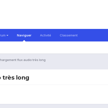
orum
Naviguer
Activité
Classement
argement flux audio très long
 très long