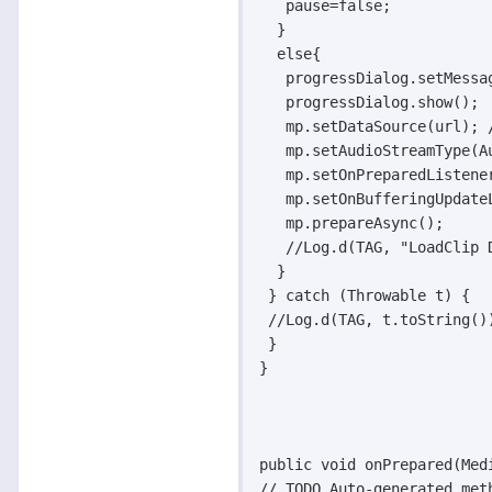
   pause=false;

  }

  else{

   progressDialog.setMessag
   progressDialog.show();

   mp.setDataSource(url); /
   mp.setAudioStreamType(Au
   mp.setOnPreparedListener
   mp.setOnBufferingUpdateL
   mp.prepareAsync();

   //Log.d(TAG, "LoadClip D
  }

 } catch (Throwable t) {

 //Log.d(TAG, t.toString())
 }

}

public void onPrepared(Medi
// TODO Auto-generated meth