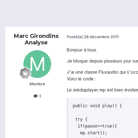
Marc Girondins
Posté(e)
28 décembre 2011
Analyse
Bonjour à tous.
Je bloque depuis plusieurs jour su
J'ai une classe Fluxaudio qui s'oc
Voici le code :
Membre
Le médiaplayer mp est bien évidement
3
public void play() {

 try {

  if(pause==true){

   mp.start();
