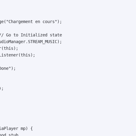
e("Chargement en cours");

/ Go to Initialized state

dioManager.STREAM_MUSIC);

(this);

istener(this);

one");

;

aPlayer mp) {

od stub
