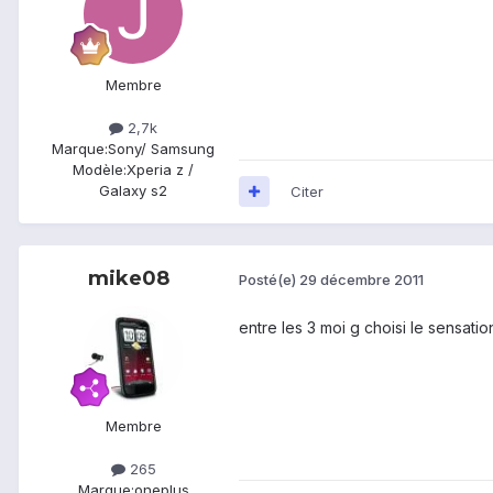
Membre
2,7k
Marque:
Sony/ Samsung
Modèle:
Xperia z /
Galaxy s2
Citer
mike08
Posté(e)
29 décembre 2011
entre les 3 moi g choisi le sensation
Membre
265
Marque:
oneplus