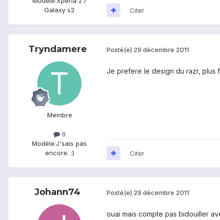
Modèle:
Xperia z /
Galaxy s2
Citer
Tryndamere
Posté(e)
29 décembre 2011
Je prefere le design du razr, plus f
Membre
9
Modèle:
J'sais pas
encore. :)
Citer
Johann74
Posté(e)
29 décembre 2011
ouai mais compte pas bidouiller avec