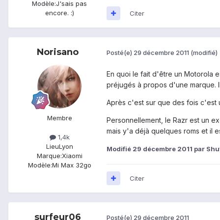
Modèle:
J'sais pas
encore. :)
Citer
Norisano
Posté(e)
29 décembre 2011
(modifié)
En quoi le fait d'être un Motorola 
préjugés à propos d'une marque. I
Après c'est sur que des fois c'est 
Membre
Personnellement, le Razr est un ex
mais y'a déjà quelques roms et il e
1,4k
Lieu
Lyon
Modifié
29 décembre 2011
par Shu
Marque:
Xiaomi
Modèle:
Mi Max 32go
Citer
surfeur06
Posté(e)
29 décembre 2011