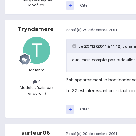
Modèle:
3
Citer
Tryndamere
Posté(e)
29 décembre 2011
Le 29/12/2011 à 11:12, Johann
ouai mais compte pas bidouiller 
Membre
Bah apparemment le bootloader sera
9
Modèle:
J'sais pas
Le S2 est interessant aussi faut d
encore. :)
Citer
surfeur06
Posté(e)
29 décembre 2011