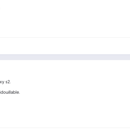
u
axy s2.
idouillable.