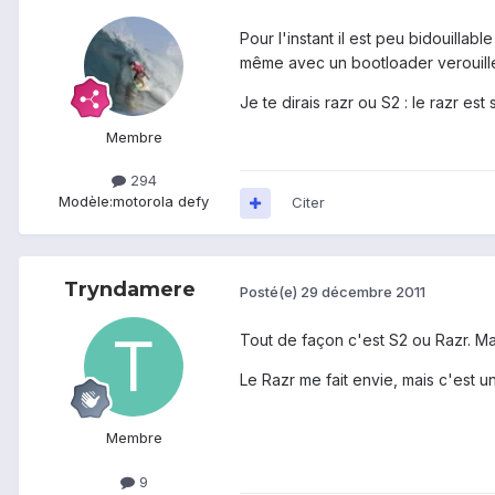
Pour l'instant il est peu bidouillab
même avec un bootloader verouillé 
Je te dirais razr ou S2 : le razr es
Membre
294
Modèle:
motorola defy
Citer
Tryndamere
Posté(e)
29 décembre 2011
Tout de façon c'est S2 ou Razr. Mai
Le Razr me fait envie, mais c'est un
Membre
9