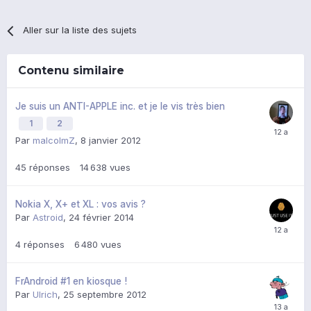
Aller sur la liste des sujets
Contenu similaire
Je suis un ANTI-APPLE inc. et je le vis très bien
1
2
Par
malcolmZ
,
8 janvier 2012
45
réponses
14 638
vues
Nokia X, X+ et XL : vos avis ?
Par
Astroid
,
24 février 2014
4
réponses
6 480
vues
FrAndroid #1 en kiosque !
Par
Ulrich
,
25 septembre 2012