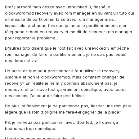
Bref j'ai rooté mon desire avec unrevoked 3, flashé le
clockwordmod recovery avec rom manager en suivant un tuto qui
dit ensuite de partitionner la sd avec rom manager mais...
impossible, à chaque fois que je lance le partitionnement, mon
téléphone reboot en recovery et me dit de relancer rom manager
pour reporter le problème...
D'autres tuto disent que le root fait avec unrevoked 3 empêche
rom manager de faire le partitionnement, je ne sais pas lequel
des deux est vrai...
Un autre dit que pour partitionner il faut utiliser le recovery
AmonRA et non le clockwordmod, mais comment changer de
recovery? En réalité je ne m'y connais absolument pas, je
découvre et je trouve tout ça vraiment compliqué, avec toutes
ces manips, j'ai peur de faire une bêtise...
De plus, si finalement je ne partitionne pas, flasher une rom plus
légère que la rom d'origine me fera-t-il gagner de la place?
PS: je ne veux pas partitionner avec Gparted, je trouve ça
beaucoup trop compliqué.
Merci d'avance pour votre aide! :lol: