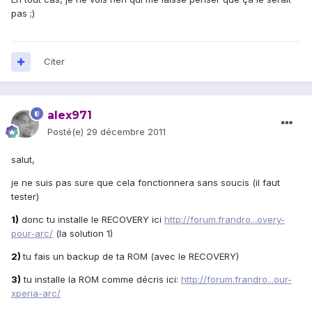
pas ;)
Citer
alex971
Posté(e)
29 décembre 2011
salut,
je ne suis pas sure que cela fonctionnera sans soucis (il faut
tester)
1)
donc tu installe le RECOVERY ici
http://forum.frandro...overy-
pour-arc/
(la solution 1)
2)
tu fais un backup de ta ROM (avec le RECOVERY)
3)
tu installe la ROM comme décris ici:
http://forum.frandro...our-
xperia-arc/