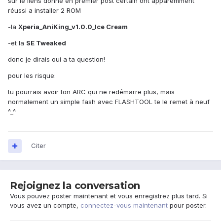
sur le liens donné en premier post certain ont apparemment
réussi a installer 2 ROM
-la
Xperia_AniKing_v1.0.0_Ice Cream
-et la
SE Tweaked
donc je dirais oui a ta question!
pour les risque:
tu pourrais avoir ton ARC qui ne redémarre plus, mais
normalement un simple fash avec FLASHTOOL te le remet à neuf
^_^
Citer
Rejoignez la conversation
Vous pouvez poster maintenant et vous enregistrez plus tard. Si
vous avez un compte,
connectez-vous maintenant
pour poster.