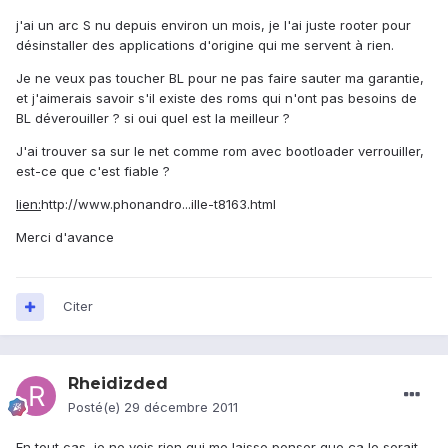
j'ai un arc S nu depuis environ un mois, je l'ai juste rooter pour
désinstaller des applications d'origine qui me servent à rien.
Je ne veux pas toucher BL pour ne pas faire sauter ma garantie,
et j'aimerais savoir s'il existe des roms qui n'ont pas besoins de
BL déverouiller ? si oui quel est la meilleur ?
J'ai trouver sa sur le net comme rom avec bootloader verrouiller,
est-ce que c'est fiable ?
lien:
http://www.phonandro...ille-t8163.html
Merci d'avance
Citer
Rheidizded
Posté(e)
29 décembre 2011
En tout cas, je ne vois rien qui me laisse penser que ça le serait