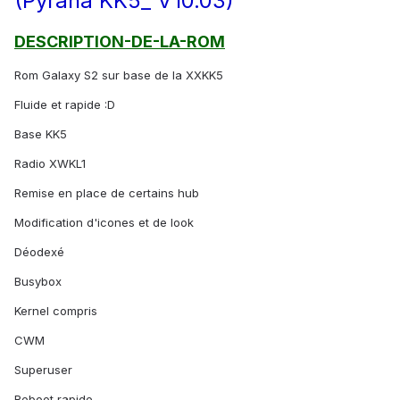
(Pyrana KK5_ V10.03)
DESCRIPTION-DE-LA-ROM
Rom Galaxy S2 sur base de la XXKK5
Fluide et rapide :D
Base KK5
Radio XWKL1
Remise en place de certains hub
Modification d'icones et de look
Déodexé
Busybox
Kernel compris
CWM
Superuser
Reboot rapide