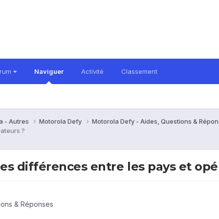
orum
Naviguer
Activité
Classement
a - Autres
Motorola Defy
Motorola Defy - Aides, Questions & Répo
rateurs ?
s différences entre les pays et opé
tions & Réponses