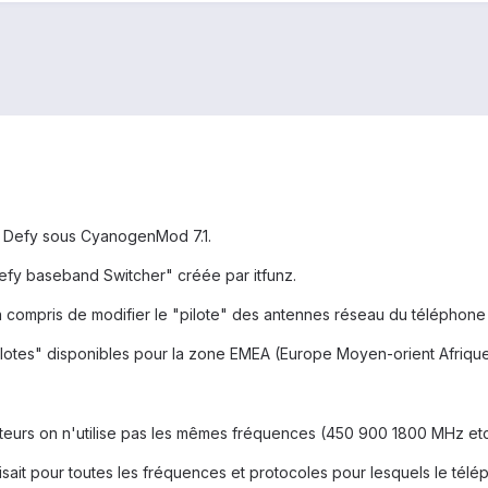
la Defy sous CyanogenMod 7.1.
"Defy baseband Switcher" créée par itfunz.
ien compris de modifier le "pilote" des antennes réseau du téléphone
pilotes" disponibles pour la zone EMEA (Europe Moyen-orient Afriqu
ateurs on n'utilise pas les mêmes fréquences (450 900 1800 MHz e
fisait pour toutes les fréquences et protocoles pour lesquels le télép