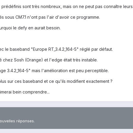
 prédéfinis sont très nombreux, mais on ne peut pas connaître leurs
és sous CM7.1 n'ont pas l'air d'avoir ce programme.
rquoi le defy en aurait besoin.
vec le baseband "Europe RT_3.4.2_164-5" réglé par défaut.
 chez Sosh (Orange) et l'edge était très instable.
e 3.4.2_164-5" mais l'amélioration est peu perceptible.
plus sur ces baseband et ce qu'ils modifient exactement ?
'aimerai bein comprendre...
nouvelles réponses.