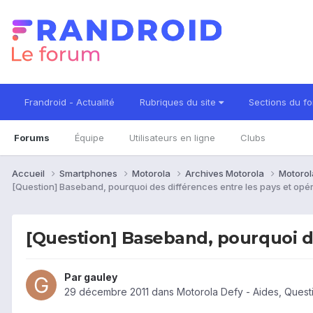
Frandroid - Actualité
Rubriques du site
Sections du f
Forums
Équipe
Utilisateurs en ligne
Clubs
Accueil
Smartphones
Motorola
Archives Motorola
Motorol
[Question] Baseband, pourquoi des différences entre les pays et opé
[Question] Baseband, pourquoi de
Par
gauley
29 décembre 2011
dans
Motorola Defy - Aides, Ques