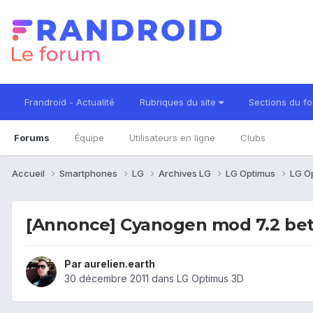
Frandroid - Actualité
Rubriques du site
Sections du f
Forums
Équipe
Utilisateurs en ligne
Clubs
Accueil
Smartphones
LG
Archives LG
LG Optimus
LG O
[Annonce] Cyanogen mod 7.2 bet
Par
aurelien.earth
30 décembre 2011
dans
LG Optimus 3D