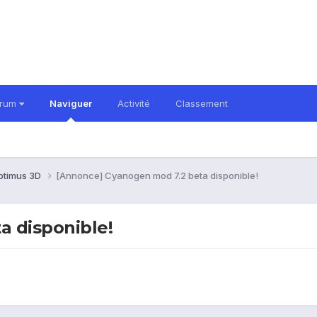
orum
Naviguer
Activité
Classement
ptimus 3D
[Annonce] Cyanogen mod 7.2 beta disponible!
a disponible!