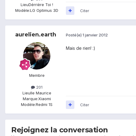
Lieu
Dérrière Toi !
Modèle:
LG Optimus 3D
Citer
aurelien.earth
Posté(e)
1 janvier 2012
Mais de rien! :)
Membre
201
Lieu
Ile Maurice
Marque:
Xiaomi
Modèle:
Redmi 1S
Citer
Rejoignez la conversation