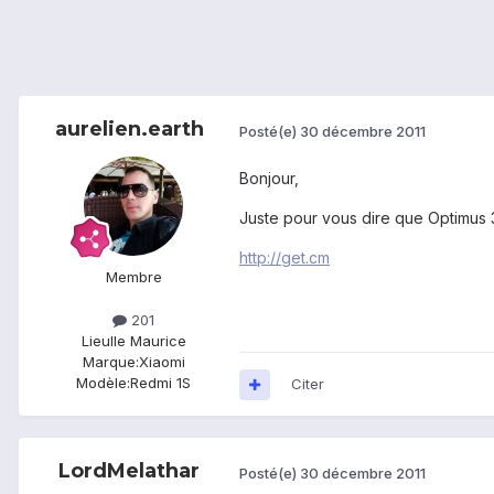
aurelien.earth
Posté(e)
30 décembre 2011
Bonjour,
Juste pour vous dire que Optimus 
http://get.cm
Membre
201
Lieu
Ile Maurice
Marque:
Xiaomi
Modèle:
Redmi 1S
Citer
LordMelathar
Posté(e)
30 décembre 2011