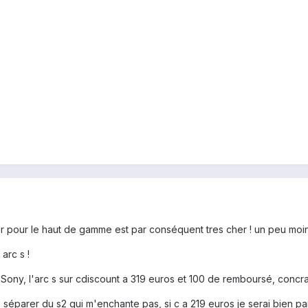
zr pour le haut de gamme est par conséquent tres cher ! un peu moin
 arc s !
n Sony, l'arc s sur cdiscount a 319 euros et 100 de remboursé, concra
e séparer du s2 qui m'enchante pas, si c a 219 euros je serai bien par