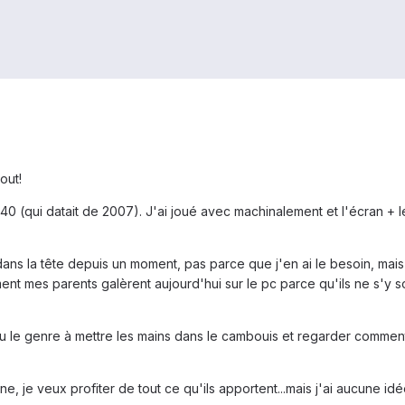
out!
40 (qui datait de 2007). J'ai joué avec machinalement et l'écran + l
ans la tête depuis un moment, pas parce que j'en ai le besoin, mais 
t mes parents galèrent aujourd'hui sur le pc parce qu'ils ne s'y son
eu le genre à mettre les mains dans le cambouis et regarder comme
, je veux profiter de tout ce qu'ils apportent...mais j'ai aucune id