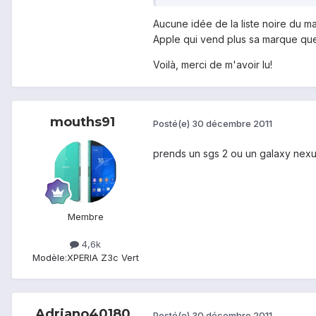
Aucune idée de la liste noire du m
Apple qui vend plus sa marque que 
Voilà, merci de m'avoir lu!
mouths91
Posté(e)
30 décembre 2011
prends un sgs 2 ou un galaxy nexus
Membre
4,6k
Modèle:
XPERIA Z3c Vert
Adriano40180
Posté(e)
30 décembre 2011