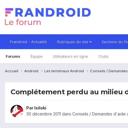
Frandroid - Actualité
Rubriques du site
Sections du f
Forums
Équipe
Utilisateurs en ligne
Clubs
Accueil
Android
Les terminaux Android
Conseils / Demandes
Complétement perdu au milieu 
Par
Isiloki
30 décembre 2011
dans
Conseils / Demandes d'aide 