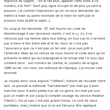
Réponse de Sagem... "on le fait plus, appeler cette boite à ce
numéro, il le font". Sauf que, ligne occupé et de plus ça sent le
poisson, j'ai comme l'impression qu'on va nous demander de
mettre la main au porte-monnaie (et le mien ne sent pas le
poisson mais plutôt le sapin...).
Du coup je me demande : BT doit fournir les code de
désimlockage à ses (anciens) clients, c'est la
loi
. Ici, il ne
retrouve pas ma femme dans leur listing, en tout cas ils n'arrivent
pas à faire le lien entre elle et le tel, donc ils n'ont pas
l'assurance que ce n'est pas un tel volé. ça je suis prêt à
l'entendre. Mais qu'on refuse de nous fournir le code alors qu'on
présente la lettre qui accompagnait le tel lorsqu'elle l'a reçu (qui
contient donc : son numéro de cliente, le ,numéro de la ligne,
l'IMEI du tel, son nom, son adresse de l'époque...) je trouve cela
anormal.
Je voulais donc vous exposé "l'affaire", histoire de recueillir votre
avis. Je pensait la méthode "harcèlement" par mail qui à bien
marcher pour d'autre petite truc de ce genre (un mail par jour,
puis un matin et soir jusqu'à complet soulage du service Relation
Clients ). Oui je sais c'est pas grand chose, ce sont de vieux
portables, mais j'estime que la loi est fait pour être appliqué.