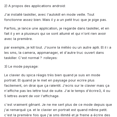
2) A propos des applications android:
J'ai installé taskiller, avec l'autokill en mode veille. Tout
fonctionne assez bien. Mais il y a un petit truc que je pige pas.
Parfois, je lance une application, je regarde dans taskiller, et en
fait il y en a plusieurs qui se sont allumé et qui n'ont rien avoir
avec la première.
par exemple, je kill tout. J'ouvre la météo ou un autre aplli. Et il i a
les sms, la camera, appmanager, et d'autre truc ouvert dans
taskiller. C'est normal ? :rolleyes:
3) Le mode paysage:
Le clavier du spica réagis très bien quand je suis en mode
portrait. Et quand je le met en paysage pour ecrire plus
facilement, on dirai que ça ralentit. J'ecris sur le clavier mais ça
n'affiche pas les lettre tout de suite. J'ai le temps d'écrire3, 4 ou
5 lettres avant de voir l'affichage.
c'est vraiment gênant. Je ne me sert plus de ce mode depuis que
j'ai remarqué ça. et le clavier en portrait est quand même petit.
c'est la première fois que j'ai sms illimité et je freine a écrire des