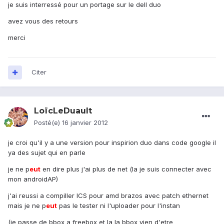
je suis interressé pour un portage sur le dell duo
avez vous des retours
merci
Citer
LoïcLeDuault
Posté(e)
16 janvier 2012
je croi qu'il y a une version pour inspirion duo dans code google il
ya des sujet qui en parle
je ne p
eu
t
en dire plus j'ai plus de net (la je suis connecter avec
mon androidAP)
j'ai reussi a compiller ICS pour amd brazos avec patch ethernet
mais je ne p
eu
t
pas le tester ni l'uploader pour l'instan
(je passe de bbox a freebox et la la bbox vien d'etre