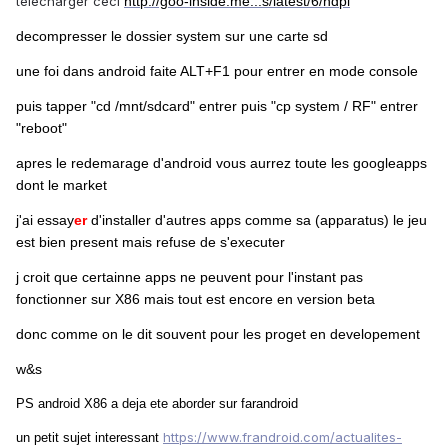
telecharger ceci
http://goo-inside.me...s/latest/6/hdpi
decompresser le dossier system sur une carte sd
une foi dans android faite ALT+F1 pour entrer en mode console
puis tapper "cd /mnt/sdcard" entrer puis "
cp system / RF" entrer
"reboot"
apres le redemarage d'android vous aurrez toute les googleapps
dont le market
j'ai essay
er
d'installer d'autres apps comme sa (apparatus) le jeu
est bien present mais refuse de s'executer
j croit que certainne apps ne peuvent pour l'instant pas
fonctionner sur X86 mais tout est encore en version beta
donc comme on le dit souvent pour les proget en developement
w&s
PS android X86 a deja ete aborder sur farandroid
https://www.frandroid.com/actualites-
un petit sujet interessant