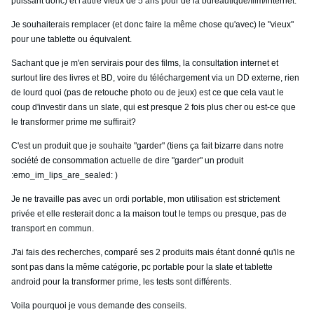
puissant donc) et l'autre vieux de 5 ans pour de la bureautique/film/internet.
Je souhaiterais remplacer (et donc faire la même chose qu'avec) le "vieux"
pour une tablette ou équivalent.
Sachant que je m'en servirais pour des films, la consultation internet et
surtout lire des livres et BD, voire du téléchargement via un DD externe, rien
de lourd quoi (pas de retouche photo ou de jeux) est ce que cela vaut le
coup d'investir dans un slate, qui est presque 2 fois plus cher ou est-ce que
le transformer prime me suffirait?
C'est un produit que je souhaite "garder" (tiens ça fait bizarre dans notre
société de consommation actuelle de dire "garder" un produit
:emo_im_lips_are_sealed: )
Je ne travaille pas avec un ordi portable, mon utilisation est strictement
privée et elle resterait donc a la maison tout le temps ou presque, pas de
transport en commun.
J'ai fais des recherches, comparé ses 2 produits mais étant donné qu'ils ne
sont pas dans la même catégorie, pc portable pour la slate et tablette
android pour la transformer prime, les tests sont différents.
Voila pourquoi je vous demande des conseils.