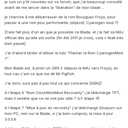
je suis un p'tit nouveau sur ce forum, que j'ai beaucoup consulté
avant de me lancer dans la "libération" de mon blade ...
je cherche à me débarrasser de la rom Bouygues Froyo, pour
passer à une rom plus performante (objectif, Cyanogen mod 7)
[Cela fait plus d'un an que je possède ce Blade, et j'ai fait sa MAJ
officiel dès qu'elle est sortie (fin été 2011 je crois), cela c'était très
bien passé]
J'ai d'abord tenter d'utiliser le tuto "Flasher la Rom CyanogenMod
7"
Mon Blade est, à priori un GEN 2 (depuis la MAJ vers Froyo), en
tout cas c'est ce que me dit Mr PigFish.
J'ai donc suivi pas à pas tout ce qui concerne [GEN2]
A l'étape 6 "Rom ClockWorkMod Recoverty" j'ai téléchargé TPT,
mais il semble que ce ne soit pas utile ? (cf. étape 11)
A l'étape 7 "Mise à jour du recovery" j'ai téléchargé (toujours sur
mon PC, rien sur le Blade, si j'ai bien compris), la mise à jour
3.0.0.6