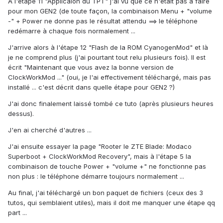
A l'étape 11 "Applicaion du TPT" j'ai vu que ce n'était pas à faire
pour mon GEN2 (de toute façon, la combinaison Menu + "volume
-" + Power ne donne pas le résultat attendu ==> le téléphone
redémarre à chaque fois normalement ...
J'arrive alors à l'étape 12 "Flash de la ROM CyanogenMod" et là
je ne comprend plus (j'ai pourtant tout relu plusieurs fois). Il est
écrit "Maintenant que vous avez la bonne version de
ClockWorkMod ..." (oui, je l'ai effectivement téléchargé, mais pas
installé ... c'est décrit dans quelle étape pour GEN2 ?)
J'ai donc finalement laissé tombé ce tuto (après plusieurs heures
dessus).
J'en ai cherché d'autres ...
J'ai ensuite essayer la page "Rooter le ZTE Blade: Modaco
Superboot + ClockWorkMod Recovery", mais à l'étape 5 la
combinaison de touche Power + "volume +" ne fonctionne pas
non plus : le téléphone démarre toujours normalement ...
Au final, j'ai téléchargé un bon paquet de fichiers (ceux des 3
tutos, qui semblaient utiles), mais il doit me manquer une étape qq
part ...