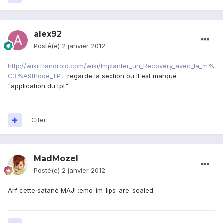
alex92
Posté(e)
2 janvier 2012
http://wiki.frandroid.com/wiki/Implanter_un_Recovery_avec_la_m%
C3%A9thode_TPT
regarde la section ou il est marqué
"application du tpt"
Citer
MadMozel
Posté(e)
2 janvier 2012
Arf cette satané MAJ! :emo_im_lips_are_sealed: