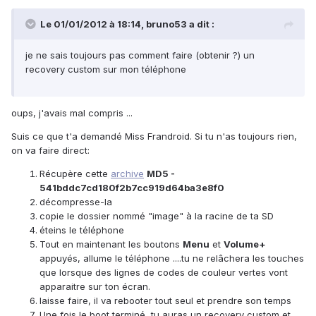
Le 01/01/2012 à 18:14, bruno53 a dit :
je ne sais toujours pas comment faire (obtenir ?) un
recovery custom sur mon téléphone
oups, j'avais mal compris ...
Suis ce que t'a demandé Miss Frandroid. Si tu n'as toujours rien,
on va faire direct:
Récupère cette
archive
MD5 -
541bddc7cd180f2b7cc919d64ba3e8f0
décompresse-la
copie le dossier nommé "image" à la racine de ta SD
éteins le téléphone
Tout en maintenant les boutons
Menu
et
Volume+
appuyés, allume le téléphone ....tu ne relâchera les touches
que lorsque des lignes de codes de couleur vertes vont
apparaitre sur ton écran.
laisse faire, il va rebooter tout seul et prendre son temps
Une fois le boot terminé, tu auras un recovery custom et