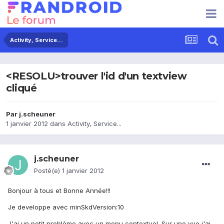
Activity, Service...
<RESOLU>trouver l'id d'un textview
cliqué
Par
j.scheuner
1 janvier 2012
dans
Activity, Service...
j.scheuner
Posté(e)
1 janvier 2012
Bonjour à tous et Bonne Année!!!
Je developpe avec minSkdVersion:10
J'ai un petit problème avec un menu contextuel. Sur une vue j'ai