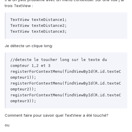
trois TextView :
TextView texteDistance1;

TextView texteDistance2;

Je détecte un clique long:
//detecte le toucher long sur le texte du 
compteur 1,2 et 3

registerForContextMenu(findViewById(R.id.texteC
ompteur1));

registerForContextMenu(findViewById(R.id.texteC
ompteur2));

registerForContextMenu(findViewById(R.id.texteC
Comment faire pour savoir quel TextView a été touché?
ou