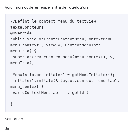
Voici mon code en espérant aider quelqu'un
//Defint le context_menu du textview 
texteCompteur1

@Override

public void onCreateContextMenu(ContextMenu 
menu_context1, View v, ContextMenuInfo 
menuInfo) {

 super.onCreateContextMenu(menu_context1, v, 
menuInfo);

 MenuInflater inflater1 = getMenuInflater();

 inflater1.inflate(R.layout.context_menu_tab1, 
menu_context1);

 varIdContextMenuTab1 = v.getId();

Salutation
Jo