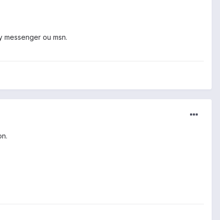
rry messenger ou msn.
on.