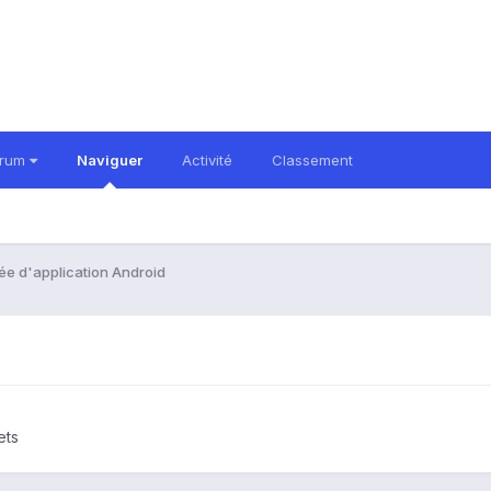
orum
Naviguer
Activité
Classement
ée d'application Android
ets