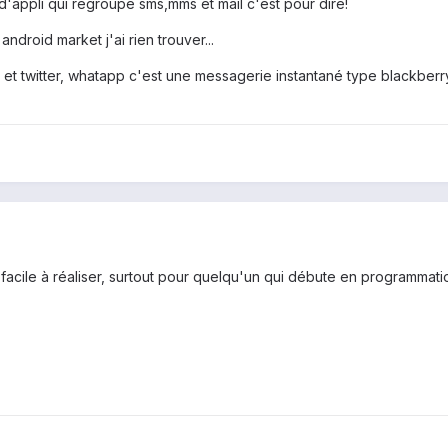
d'appli qui regroupe sms,mms et mail c'est pour dire!
 android market j'ai rien trouver...
e et twitter, whatapp c'est une messagerie instantané type blackbe
 facile à réaliser, surtout pour quelqu'un qui débute en programmati