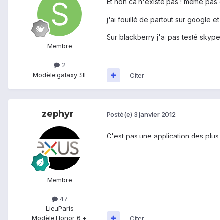
Et non ca n'existe pas ! meme pas 
j'ai fouillé de partout sur google et
Sur blackberry j'ai pas testé skyp
Membre
2
Modèle:
galaxy SII
Citer
zephyr
Posté(e)
3 janvier 2012
C'est pas une application des plus
Membre
47
Lieu
Paris
Modèle:
Honor 6 +
Citer