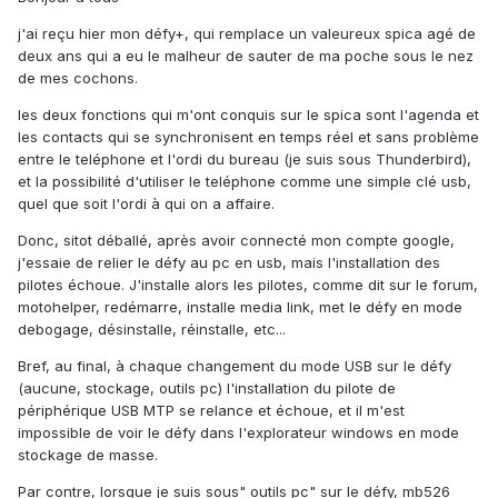
j'ai reçu hier mon défy+, qui remplace un valeureux spica agé de
deux ans qui a eu le malheur de sauter de ma poche sous le nez
de mes cochons.
les deux fonctions qui m'ont conquis sur le spica sont l'agenda et
les contacts qui se synchronisent en temps réel et sans problème
entre le teléphone et l'ordi du bureau (je suis sous Thunderbird),
et la possibilité d'utiliser le teléphone comme une simple clé usb,
quel que soit l'ordi à qui on a affaire.
Donc, sitot déballé, après avoir connecté mon compte google,
j'essaie de relier le défy au pc en usb, mais l'installation des
pilotes échoue. J'installe alors les pilotes, comme dit sur le forum,
motohelper, redémarre, installe media link, met le défy en mode
debogage, désinstalle, réinstalle, etc...
Bref, au final, à chaque changement du mode USB sur le défy
(aucune, stockage, outils pc) l'installation du pilote de
périphérique USB MTP se relance et échoue, et il m'est
impossible de voir le défy dans l'explorateur windows en mode
stockage de masse.
Par contre, lorsque je suis sous" outils pc" sur le défy, mb526