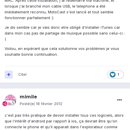
MAC. Apres cette installation, j'ai redemarré ma machine, et
lorsque j'ai branché mon cable USB, le telephone a été
imédiatement reconnu, MotoCast s'est lancé et tout semble
fonctionner parfaitement :)
Je dis semble car je vais donc etre obligé d'installer iTunes car
dans mon cas pas de partage de musique possible sans celui-ci :
(
Voilou, en espérant que cela solutionne vos problèmes je vous
souhaite bonne continuation.
Citer
1
mimile
Posté(e)
18 février 2012
c'est pas très pratique de devoir installer tous ces logiciels, alors
que l'intérêt d'android par rapport à ios, ça devrait être qu'on
connecte le phone et qu'il apparait dans l'explorateur comme