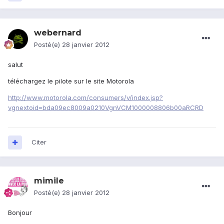
webernard
Posté(e)
28 janvier 2012
salut
téléchargez le pilote sur le site Motorola
http://www.motorola.com/consumers/v/index.jsp?
vgnextoid=bda09ec8009a0210VgnVCM1000008806b00aRCRD
Citer
mimile
Posté(e)
28 janvier 2012
Bonjour