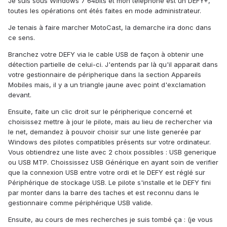
Je suis sous Windows 7 64bits et mon téléphone est un DEFY+,
toutes les opérations ont étés faites en mode administrateur.
Je tenais à faire marcher MotoCast, la demarche ira donc dans
ce sens.
Branchez votre DEFY via le cable USB de façon à obtenir une
détection partielle de celui-ci. J'entends par là qu'il apparait dans
votre gestionnaire de péripherique dans la section Appareils
Mobiles mais, il y a un triangle jaune avec point d'exclamation
devant.
Ensuite, faite un clic droit sur le péripherique concerné et
choisissez mettre à jour le pilote, mais au lieu de rechercher via
le net, demandez à pouvoir choisir sur une liste generée par
Windows des pilotes compatibles présents sur votre ordinateur.
Vous obtiendrez une liste avec 2 choix possibles : USB generique
ou USB MTP. Choississez USB Générique en ayant soin de verifier
que la connexion USB entre votre ordi et le DEFY est réglé sur
Périphérique de stockage USB. Le pilote s'installe et le DEFY fini
par monter dans la barre des taches et est reconnu dans le
gestionnaire comme périphérique USB valide.
Ensuite, au cours de mes recherches je suis tombé ça : (je vous