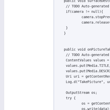
   public void surfaceDest
    // TODO Auto-generated 
    if(camera != null){

	    camera.stopPreview();

	    camera.release();

    }

   }

   public void onPictureTa
    // TODO Auto-generated 
    ContentValues values = 
    values.put(Media.TITLE,
    values.put(Media.DESCR
    Uri uri = getContentRe
    Log.d("TakePicture", ur
    OutputStream os;

    try {

	    os = getContentResolver().openOutputStream(uri);

	    os.write(data);
