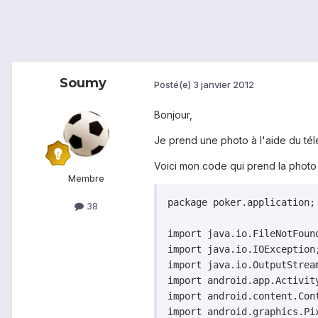
Soumy
Posté(e)
3 janvier 2012
Bonjour,
Je prend une photo à l'aide du tél
Voici mon code qui prend la photo 
Membre
package poker.application;

38
import java.io.FileNotFound
import java.io.IOException;
import java.io.OutputStream
import android.app.Activity
import android.content.Cont
import android.graphics.Pix