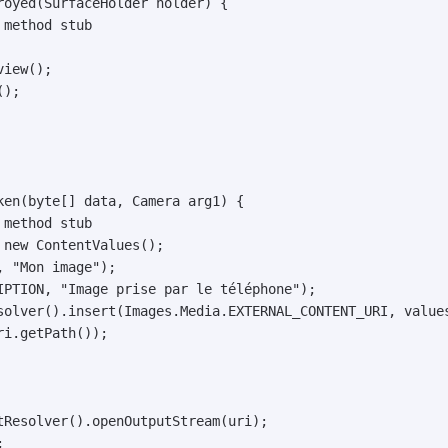
royed(SurfaceHolder holder) {

method stub

ken(byte[] data, Camera arg1) {

method stub

new ContentValues();

 "Mon image");

IPTION, "Image prise par le téléphone");

solver().insert(Images.Media.EXTERNAL_CONTENT_URI, values
i.getPath());
