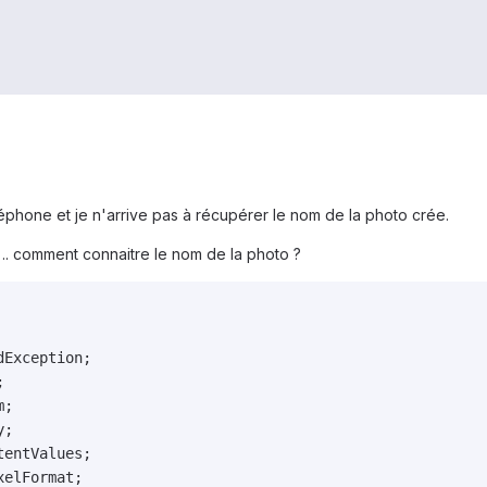
éphone et je n'arrive pas à récupérer le nom de la photo crée.
.. comment connaitre le nom de la photo ?
Exception;



;

;

entValues;

elFormat;
