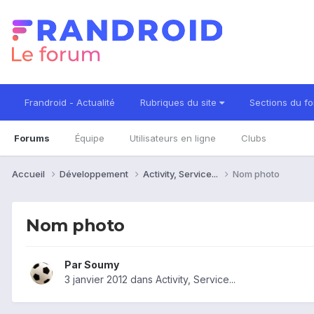
Frandroid - Actualité
Rubriques du site
Sections du f
Forums
Équipe
Utilisateurs en ligne
Clubs
Accueil
Développement
Activity, Service...
Nom photo
Nom photo
Par
Soumy
3 janvier 2012
dans
Activity, Service...