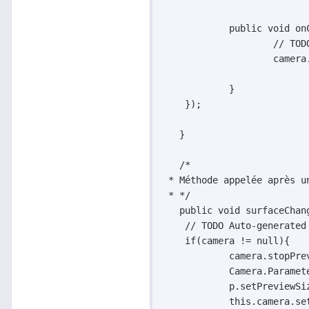
	    public void onClick(View v) {

		    // TODO Auto-generated method stub

		    camera.takePicture(TakePicture.this, null, TakePicture.this);

	    }

    });

   }

   /*

 * Méthode appelée après u
 * */

   public void surfaceChan
    // TODO Auto-generated 
    if(camera != null){

	    camera.stopPreview();

	    Camera.Parameters p = this.camera.getParameters();

	    p.setPreviewSize(width, height);

	    this.camera.setParameters(p);
