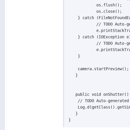
	    os.flush();

	    os.close();

    } catch (FileNotFoundEx
	    // TODO Auto-generated catch block

	    e.printStackTrace();

    } catch (IOException e)
	    // TODO Auto-generated catch block

	    e.printStackTrace();

    }

    camera.startPreview();

   }

   public void onShutter() 
    // TODO Auto-generated 
    Log.d(getClass().getSim
   } 
