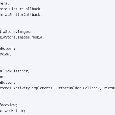
era;

era.PictureCallback;

era.ShutterCallback;

iaStore.Images;

iaStore.Images.Media;

Holder;

View;



ClickListener;

n;

Button;

xtends Activity implements SurfaceHolder.Callback, Pictur
aceView;

rfaceHolder;
