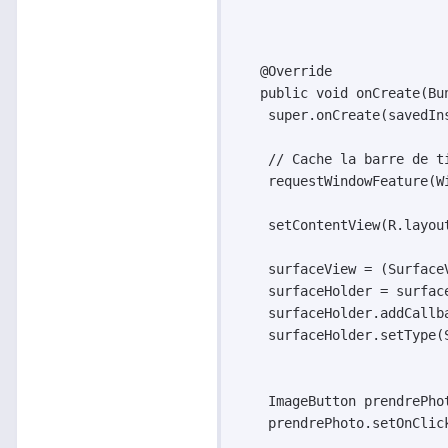
   @Override

   public void onCreate(Bun
    super.onCreate(savedIns
    // Cache la barre de ti
    requestWindowFeature(Wi
    setContentView(R.layout
    surfaceView = (Surface
    surfaceHolder = surface
    surfaceHolder.addCallba
    surfaceHolder.setType(
    ImageButton prendrePho
    prendrePhoto.setOnClic