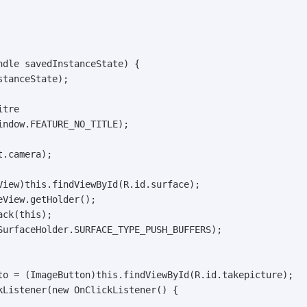
dle savedInstanceState) {

tanceState);

tre

ndow.FEATURE_NO_TITLE);

.camera);

View)this.findViewById(R.id.surface);

View.getHolder();

ck(this);

SurfaceHolder.SURFACE_TYPE_PUSH_BUFFERS);

to = (ImageButton)this.findViewById(R.id.takepicture);

kListener(new OnClickListener() {
