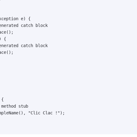
ception e) {

 {

{

method stub

pleName(), "Clic Clac !");
