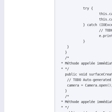
	    try {

		    this.camera.setPreviewDisplay(holder);

		    this.camera.startPreview();

	    } catch (IOException e) {

		    // TODO Auto-generated catch block

		    e.printStackTrace();

	    }

    }

   }

   /*

 * Méthode appelée immédia
 * */

   public void surfaceCreat
    // TODO Auto-generated 
    camera = Camera.open();
   }

   /*

 * Méthode appelée immédia
 * */
