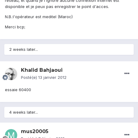
réseau, et quand je l'ignore aucune connexion internet est
disponible et je peux pas enregistrer le point d'acces.
N.B.:l'opérateur est meditel (Maroc)
Merci bcp;
2 weeks later...
Khalid Bahjaoui
Posté(e)
13 janvier 2012
essaie 60400
4 weeks later...
mus20005