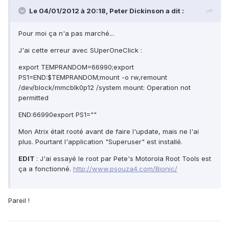
Le 04/01/2012 à 20:18, Peter Dickinson a dit :
Pour moi ça n'a pas marché...
J'ai cette erreur avec SUperOneClick :
export TEMPRANDOM=66990;export
PS1=END:$TEMPRANDOM;mount -o rw,remount
/dev/block/mmcblk0p12 /system mount: Operation not
permitted
END:66990export PS1=""
Mon Atrix était rooté avant de faire l'update, mais ne l'ai
plus. Pourtant l'application "Superuser" est installé.
EDIT
: J'ai essayé le root par Pete's Motorola Root Tools est
ça a fonctionné.
http://www.psouza4.com/Bionic/
Pareil !