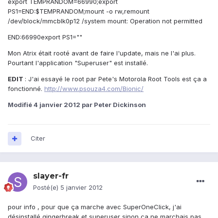
export TEMPRANDOM=66990;export
PS1=END:$TEMPRANDOM;mount -o rw,remount
/dev/block/mmcblk0p12 /system mount: Operation not permitted
END:66990export PS1=""
Mon Atrix était rooté avant de faire l'update, mais ne l'ai plus.
Pourtant l'application "Superuser" est installé.
EDIT
: J'ai essayé le root par Pete's Motorola Root Tools est ça a
fonctionné.
http://www.psouza4.com/Bionic/
Modifié
4 janvier 2012
par Peter Dickinson
Citer
slayer-fr
Posté(e)
5 janvier 2012
pour info , pour que ça marche avec SuperOneClick, j'ai
désinstallé gingerbreak et superuser sinon ça ne marchais pas.