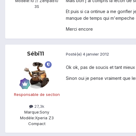
Mais bon j'ai compris la lecon de s
Modèle:
10 // Zenpad10
3S
Et puis si ca ontinue a me gonfler j
manque de temps qui m'empeche d
Merci encore
Sébi11
Posté(e)
4 janvier 2012
Ok ok, pas de soucis et tant mieux s
Sinon oui je pense vraiment que le
Responsable de section
27,3k
Marque:
Sony
Modèle:
Xperia Z3
Compact