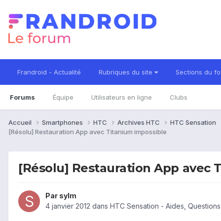
Frandroid - Actualité
Rubriques du site
Sections du f
Forums
Équipe
Utilisateurs en ligne
Clubs
Accueil
Smartphones
HTC
Archives HTC
HTC Sensation
[Résolu] Restauration App avec Titanium impossible
[Résolu] Restauration App avec 
Par
sylm
4 janvier 2012
dans
HTC Sensation - Aides, Question