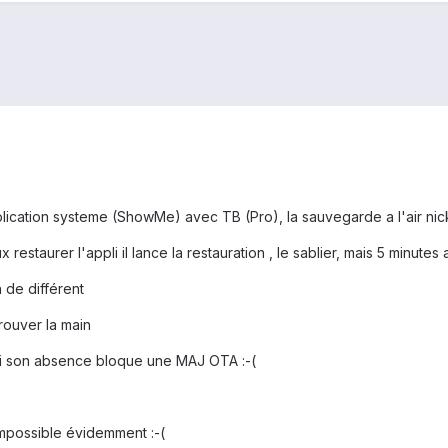
lication systeme (ShowMe) avec TB (Pro), la sauvegarde a l'air nick
estaurer l'appli il lance la restauration , le sablier, mais 5 minutes a
 de différent
trouver la main
pli son absence bloque une MAJ OTA :-(
 impossible évidemment :-(