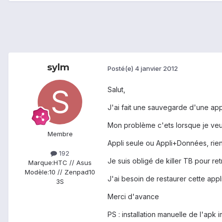
sylm
Posté(e)
4 janvier 2012
Salut,
J'ai fait une sauvegarde d'une app
Mon problème c'ets lorsque je veux r
Membre
Appli seule ou Appli+Données, rien
192
Je suis obligé de killer TB pour re
Marque:
HTC // Asus
Modèle:
10 // Zenpad10
J'ai besoin de restaurer cette ap
3S
Merci d'avance
PS : installation manuelle de l'apk