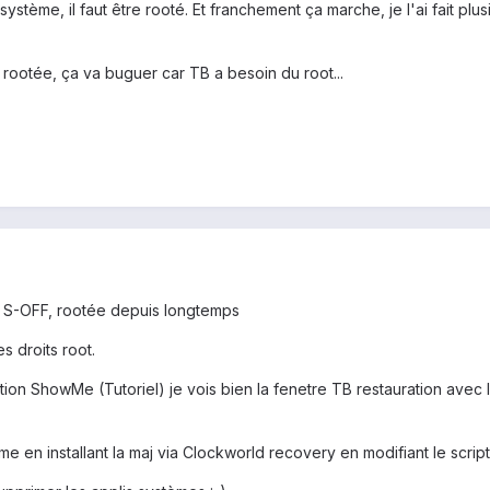
 système, il faut être rooté. Et franchement ça marche, je l'ai fait pl
s rootée, ça va buguer car TB a besoin du root...
is S-OFF, rootée depuis longtemps
s droits root.
ation ShowMe (Tutoriel) je vois bien la fenetre TB restauration avec
me en installant la maj via Clockworld recovery en modifiant le script