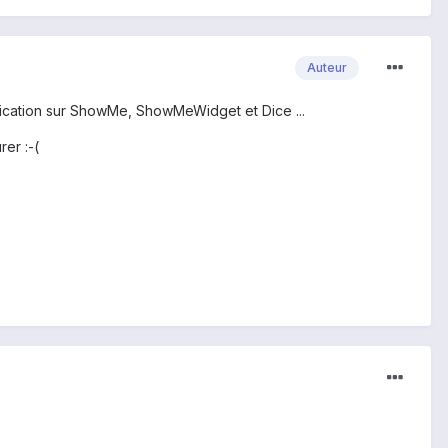
Auteur
fication sur ShowMe, ShowMeWidget et Dice ...
er :-(