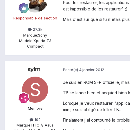
Pour les restaurer, les applications
est impossible de les restaurer" ;)
Responsable de section
Mais c'est sûr que si tu n'étais plu
27,3k
Marque:
Sony
Modèle:
Xperia Z3
Compact
sylm
Posté(e)
4 janvier 2012
Je suis en ROM SFR officielle, ma
TB se lance bien et acquiert bien le
Lorsque je veux restaurer l'applic
Membre
min je suis obligé de killer TB....
192
Finalament j'ai contourné le problè
Marque:
HTC // Asus