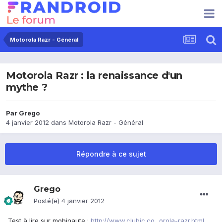
Motorola Razr - Général
Motorola Razr : la renaissance d'un
mythe ?
Par
Grego
4 janvier 2012
dans
Motorola Razr - Général
Répondre à ce sujet
Grego
Posté(e)
4 janvier 2012
Test à lire sur mobinaute :
http://www.clubic.co...orola-razr.html