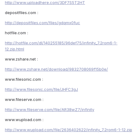
http://www.uploadhere.com/3DF7S5T2HT
depositfiles.com :
http://depositfiles.com/files/gdqmx0fuc
hotfile.com :
http://hotfile.com/dl/140255185/96def75/infinity_7.2rom6-1-
12.zip.html
www.zshare.net :
http://www.zshare.net/download/9832708069f15b0e/
www.filesonic.com :
http://www.filesonic.com/file/JHFC3gJ
www.fileserve.com :
http://www.fileserve.com/file/AR38wZ7/infinity
www.wupload.com :
http://www.wupload.com/file/2636402622/infinity_7.2rom6-1-12.zip