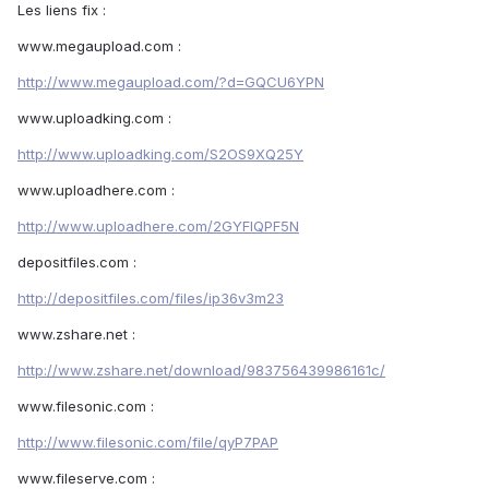
Les liens fix :
www.megaupload.com :
http://www.megaupload.com/?d=GQCU6YPN
www.uploadking.com :
http://www.uploadking.com/S2OS9XQ25Y
www.uploadhere.com :
http://www.uploadhere.com/2GYFIQPF5N
depositfiles.com :
http://depositfiles.com/files/ip36v3m23
www.zshare.net :
http://www.zshare.net/download/983756439986161c/
www.filesonic.com :
http://www.filesonic.com/file/qyP7PAP
www.fileserve.com :