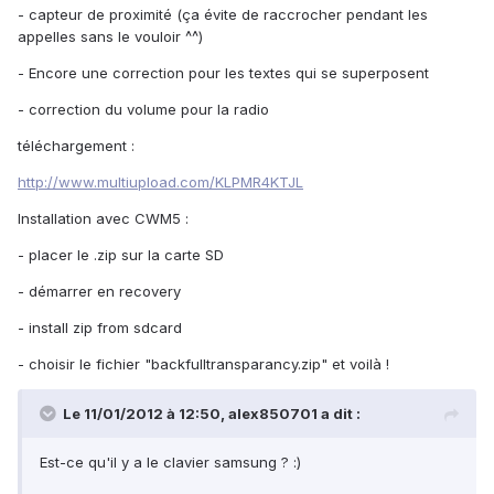
- capteur de proximité (ça évite de raccrocher pendant les
appelles sans le vouloir ^^)
- Encore une correction pour les textes qui se superposent
- correction du volume pour la radio
téléchargement :
http://www.multiupload.com/KLPMR4KTJL
Installation avec CWM5 :
- placer le .zip sur la carte SD
- démarrer en recovery
- install zip from sdcard
- choisir le fichier "backfulltransparancy.zip" et voilà !
Le 11/01/2012 à 12:50, alex850701 a dit :
Est-ce qu'il y a le clavier samsung ? :)