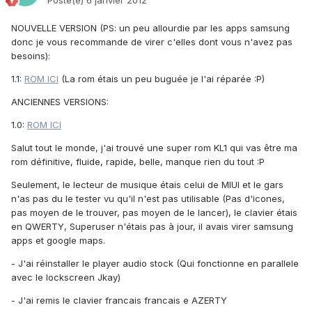
Posté(e)
6 janvier 2012
NOUVELLE VERSION (PS: un peu allourdie par les apps samsung
donc je vous recommande de virer c'elles dont vous n'avez pas
besoins):
1.1:
ROM ICI
(La rom étais un peu buguée je l'ai réparée :P)
ANCIENNES VERSIONS:
1.0:
ROM ICI
Salut tout le monde, j'ai trouvé une super rom KL1 qui vas être ma
rom définitive, fluide, rapide, belle, manque rien du tout :P
Seulement, le lecteur de musique étais celui de MIUI et le gars
n'as pas du le tester vu qu'il n'est pas utilisable (Pas d'icones,
pas moyen de le trouver, pas moyen de le lancer), le clavier étais
en QWERTY, Superuser n'étais pas à jour, il avais virer samsung
apps et google maps.
- J'ai réinstaller le player audio stock (Qui fonctionne en parallele
avec le lockscreen Jkay)
- J'ai remis le clavier francais francais e AZERTY