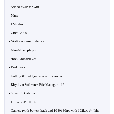
- Added VOIP for Wifi
- Mms
- FMradio
- Gmail 2.3.5.2
- Gtalk - without video call
- MiuiMusic player
- stock VideoPlayer
- Deskclock
- Gallery3D and Quickview for camera
- Rhythym Software's File Manager 1.12.1
- ScientificCalculator
- LauncherPro 0.8.6
- Camera (with battery hack and 1080i 30fps with 192kbps/44khz