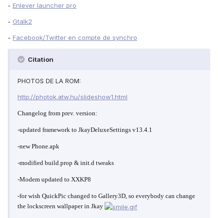
-
Enlever launcher pro
-
Gtalk2
-
Facebook/Twitter en compte de synchro
Citation
PHOTOS DE LA ROM:
http://photok.atw.hu/slideshow1.html
Changelog from prev. version:
-updated framework to JkayDeluxeSettings v13.4.1
-new Phone.apk
-modified build.prop & init.d tweaks
-Modem updated to XXKP8
-for wish QuickPic changed to Gallery3D, so everybody can change
the lockscreen wallpaper in Jkay