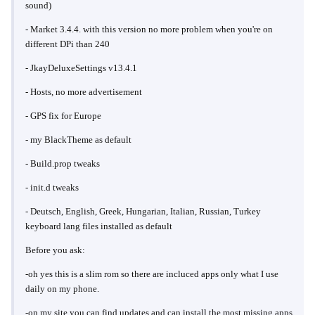
sound)
- Market 3.4.4. with this version no more problem when you're on
different DPi than 240
- JkayDeluxeSettings v13.4.1
- Hosts, no more advertisement
- GPS fix for Europe
- my BlackTheme as default
- Build.prop tweaks
- init.d tweaks
- Deutsch, English, Greek, Hungarian, Italian, Russian, Turkey
keyboard lang files installed as default
Before you ask:
-oh yes this is a slim rom so there are incluced apps only what I use
daily on my phone.
-on my site you can find updates and can install the most missing apps