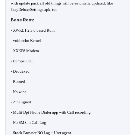
with update pack all old things will be automatic updated, like
JkayDeluxeSettings.apk, too
Base Rom:
- XWKL1 2.3.6 based Rom
- void.echo Kernel
- XXKP8 Modem
- Europe CSC
- Deodexed
- Rooted
- No wipe
- Zipaligned
- Multi Dpi Phone Dialer app with Call recording
- No SMS in Call Log
- Stock Browser NO Lag + User agent