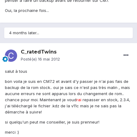
penser à faire un backup avant de retourner sur CM7.
Oui, la prochaine fois...
4 months later...
C_ratedTwins
Posté(e)
16 mai 2012
salut à tous
bon voila je suis en CM7.2 et avant d'y passer je n'ai pas fais de
backup de la rom stock.. oui je sais ce n'est pas très malin , mais
aucune erreurs ne sont apparus lors du changement de rom..
chance pour moi. Maintenant je voud
rai
repasser en stock, 2.3.4,
j'ai téléchargé le fichier .kdz de la v11c mais je ne sais pas la
démarche à suivre!
si quelqu'un peut me conseiller, je suis prenneur!
merci :)