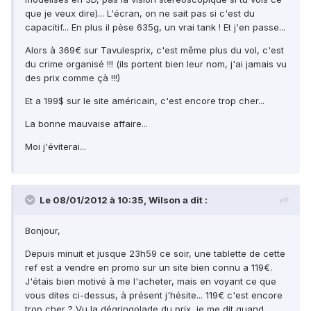
que je veux dire)... L'écran, on ne sait pas si c'est du
capacitif... En plus il pèse 635g, un vrai tank ! Et j'en passe...
Alors à 369€ sur Tavulesprix, c'est même plus du vol, c'est
du crime organisé !!! (ils portent bien leur nom, j'ai jamais vu
des prix comme çà !!!)
Et a 199$ sur le site américain, c'est encore trop cher...
La bonne mauvaise affaire...
Moi j'éviterai...
Le 08/01/2012 à 10:35, Wilson a dit :
Bonjour,
Depuis minuit et jusque 23h59 ce soir, une tablette de cette
ref est a vendre en promo sur un site bien connu a 119€.
J'étais bien motivé à me l'acheter, mais en voyant ce que
vous dites ci-dessus, à présent j'hésite... 119€ c'est encore
trop cher ? Vu la dégringolade du prix, je me dit quand