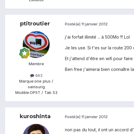
ptitroutier
Posté(e)
11 janvier 2012
j'ai forfait illimité ... à 500Mo !!! Lol
Je les use. Si t'es sur la route 200 
Et j'attend d'être en wifi pour faire 
Membre
Ben free j'aimerai bien connaître la
663
Marque:
one plus /
samsung
Modèle:
OP5T / Tab S3
kuroshinta
Posté(e)
11 janvier 2012
non pas du tout, il ont un accord d