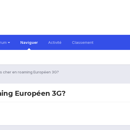
orum
Naviguer
Activité
Classement
ins cher en roaming Européen 3G?
aming Européen 3G?