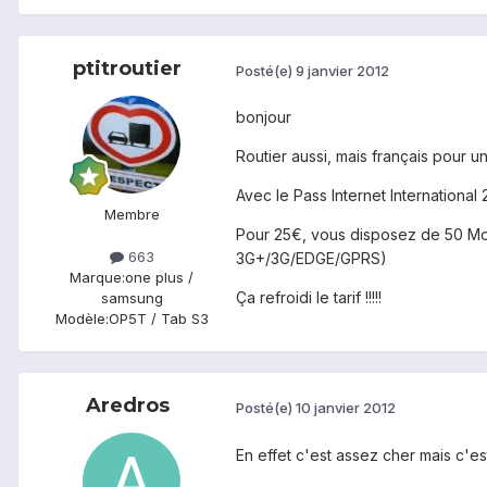
ptitroutier
Posté(e)
9 janvier 2012
bonjour
Routier aussi, mais français pour u
Avec le Pass Internet International
Membre
Pour 25€, vous disposez de 50 Mo 
663
3G+/3G/EDGE/GPRS)
Marque:
one plus /
Ça refroidi le tarif !!!!!
samsung
Modèle:
OP5T / Tab S3
Aredros
Posté(e)
10 janvier 2012
En effet c'est assez cher mais c'e