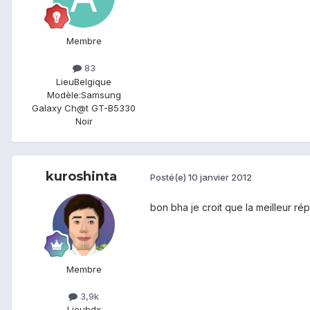
Membre
83
Lieu
Belgique
Modèle:
Samsung
Galaxy Ch@t GT-B5330
Noir
kuroshinta
Posté(e)
10 janvier 2012
bon bha je croit que la meilleur ré
Membre
3,9k
Lieu
bdx