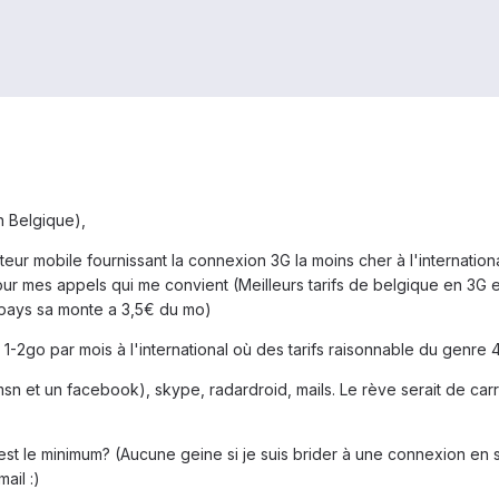
en Belgique),
teur mobile fournissant la connexion 3G la moins cher à l'internation
our mes appels qui me convient (Meilleurs tarifs de belgique en 3G
 pays sa monte a 3,5€ du mo)
1-2go par mois à l'international où des tarifs raisonnable du genre 
msn et un facebook), skype, radardroid, mails. Le rève serait de car
est le minimum? (Aucune geine si je suis brider à une connexion en
ail :)