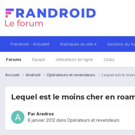
Frandroid - Actualité
Rubriques du site
Sections du f
Forums
Équipe
Utilisateurs en ligne
Clubs
Accueil
Android
Opérateurs et revendeurs
Lequel est le mo
Lequel est le moins cher en ro
Par
Aredros
8 janvier 2012
dans
Opérateurs et revendeurs