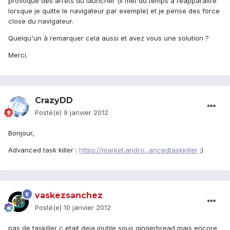
provoque des arrêts du launcher (il met du temps à réapparaître
lorsque je quitte le navigateur par exemple) et je pense des force
close du navigateur.
Quelqu'un à remarquer cela aussi et avez vous une solution ?
Merci.
CrazyDD
Posté(e)
9 janvier 2012
Bonjour,
Advanced task killer :
https://market.andro...ancedtaskkiller
;)
vaskezsanchez
Posté(e)
10 janvier 2012
pas de taskiller c etait deja inutile sous gingerbread mais encore