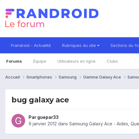
Frandroid - Actualité
Rubriques du site
Sections du f
Forums
Équipe
Utilisateurs en ligne
Clubs
Accueil
Smartphones
Samsung
Gamme Galaxy Ace
Sams
bug galaxy ace
Par
guepar33
9 janvier 2012
dans
Samsung Galaxy Ace - Aides, Que