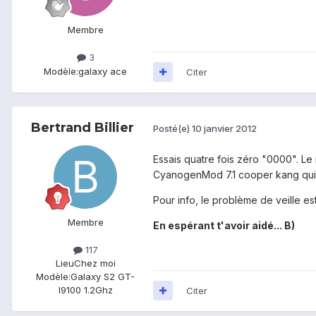
Membre
3
Modèle:
galaxy ace
Citer
Bertrand Billier
Posté(e)
10 janvier 2012
Essais quatre fois zéro "0000". Le 
CyanogenMod 7.1 cooper kang qui f
Pour info, le problème de veille est
Membre
En espérant t'avoir aidé... B)
117
Lieu
Chez moi
Modèle:
Galaxy S2 GT-
I9100 1.2Ghz
Citer