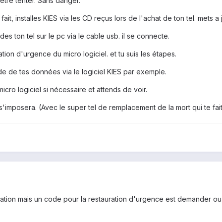
 être tenter. Sans danger.
fait, installes KIES via les CD reçus lors de l'achat de ton tel. mets a
es ton tel sur le pc via le cable usb. il se connecte.
ation d'urgence du micro logiciel. et tu suis les étapes.
de de tes données via le logiciel KIES par exemple.
micro logiciel si nécessaire et attends de voir.
s'imposera. (Avec le super tel de remplacement de la mort qui te fai
ication mais un code pour la restauration d'urgence est demander o