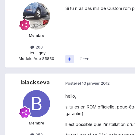
Si tu n'as pas mis de Custom rom pr
Membre
200
Lieu
Ligny
Modèle:
Ace S5830
Citer
blackseva
Posté(e)
10 janvier 2012
hello,
si tu es en ROM officielle, peux-êtr
garantie)
Membre
Il est possible que l'installation d
353