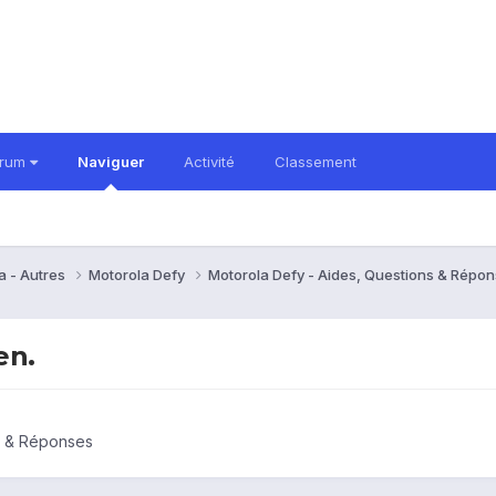
orum
Naviguer
Activité
Classement
a - Autres
Motorola Defy
Motorola Defy - Aides, Questions & Répo
en.
s & Réponses