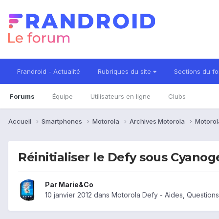
Frandroid - Actualité
Rubriques du site
Sections du f
Forums
Équipe
Utilisateurs en ligne
Clubs
Accueil
Smartphones
Motorola
Archives Motorola
Motorol
Réinitialiser le Defy sous Cyanog
Par
Marie&Co
10 janvier 2012
dans
Motorola Defy - Aides, Question