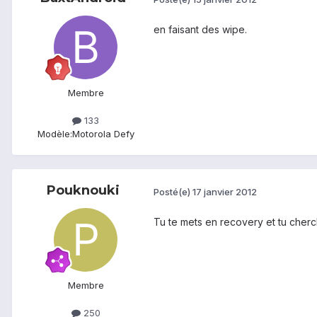
en faisant des wipe.
Membre
133
Modèle:
Motorola Defy
Pouknouki
Posté(e)
17 janvier 2012
Tu te mets en recovery et tu cher
Membre
250