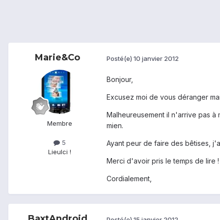
Marie&Co
Posté(e)
10 janvier 2012
Bonjour,
Excusez moi de vous déranger mais
Malheureusement il n'arrive pas à 
Membre
mien.
5
Ayant peur de faire des bêtises, j'
Lieu
Ici !
Merci d'avoir pris le temps de lire !
Cordialement,
BaxtAndroid
Posté(e)
15 janvier 2012