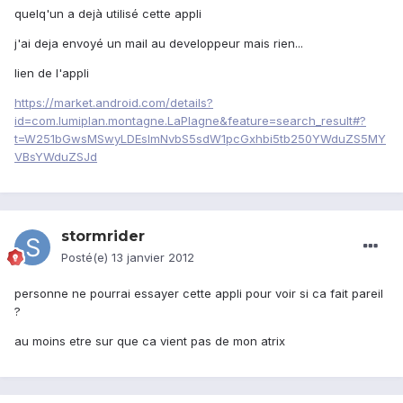
quelq'un a dejà utilisé cette appli
j'ai deja envoyé un mail au developpeur mais rien...
lien de l'appli
https://market.android.com/details?
id=com.lumiplan.montagne.LaPlagne&feature=search_result#?
t=W251bGwsMSwyLDEsImNvbS5sdW1pcGxhbi5tb250YWduZS5MY
VBsYWduZSJd
stormrider
Posté(e)
13 janvier 2012
personne ne pourrai essayer cette appli pour voir si ca fait pareil
?
au moins etre sur que ca vient pas de mon atrix