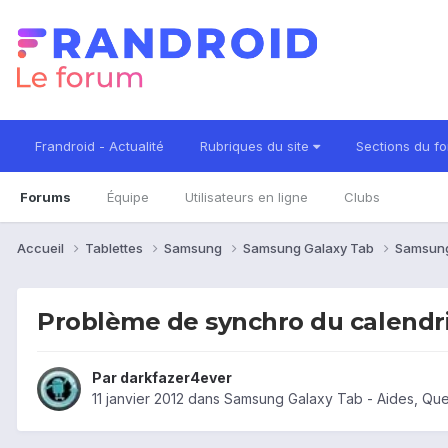
Frandroid - Actualité
Rubriques du site
Sections du f
Forums
Équipe
Utilisateurs en ligne
Clubs
Accueil
Tablettes
Samsung
Samsung Galaxy Tab
Samsung
Problème de synchro du calendr
Par
darkfazer4ever
11 janvier 2012
dans
Samsung Galaxy Tab - Aides, Qu