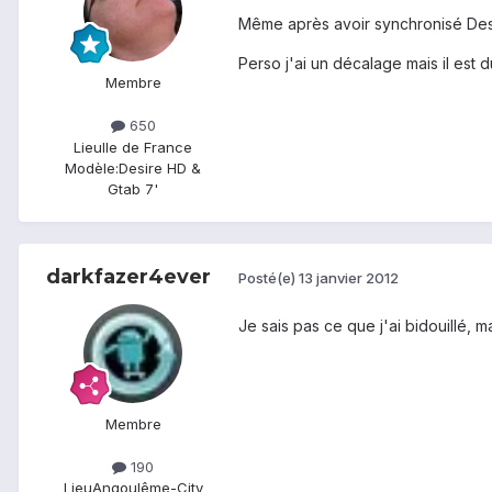
Même après avoir synchronisé Des
Perso j'ai un décalage mais il est
Membre
650
Lieu
Ile de France
Modèle:
Desire HD &
Gtab 7'
darkfazer4ever
Posté(e)
13 janvier 2012
Je sais pas ce que j'ai bidouillé, m
Membre
190
Lieu
Angoulême-City