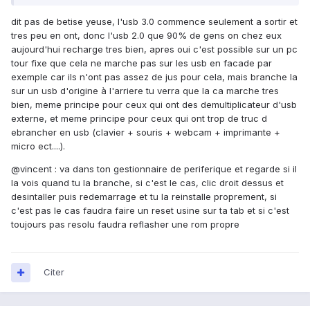
dit pas de betise yeuse, l'usb 3.0 commence seulement a sortir et
tres peu en ont, donc l'usb 2.0 que 90% de gens on chez eux
aujourd'hui recharge tres bien, apres oui c'est possible sur un pc
tour fixe que cela ne marche pas sur les usb en facade par
exemple car ils n'ont pas assez de jus pour cela, mais branche la
sur un usb d'origine à l'arriere tu verra que la ca marche tres
bien, meme principe pour ceux qui ont des demultiplicateur d'usb
externe, et meme principe pour ceux qui ont trop de truc d
ebrancher en usb (clavier + souris + webcam + imprimante +
micro ect....).
@vincent : va dans ton gestionnaire de periferique et regarde si il
la vois quand tu la branche, si c'est le cas, clic droit dessus et
desintaller puis redemarrage et tu la reinstalle proprement, si
c'est pas le cas faudra faire un reset usine sur ta tab et si c'est
toujours pas resolu faudra reflasher une rom propre
Citer