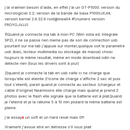
j'ai vraimen besoin d'aide, en effet j'ai un GT-P1000: version du
micrologiciel 2.2; version de la bande de base P1000JXJI4;
version kernel 2.6.32.9 root@mea04 #1;numero version
FROYO.JVJJ1.
1)Quand je connecte ma tab à mon PC (Win vista ed. Integrale
SP2), il ne se passe rien meme pas de son de connection usb
pourtant sur ma tab j'appuie sur monter,quelque soit le parametre
usb (kies, lecteur multimedia ou stockage de masse) choisi
toujours le mème resultat, mème en mode download odin ne
detecte rien (tous les drivers sont à jour)
2)quand je connecte la tab en usb celle ci ne charge que
lorsqu'elle est eteinte (l'icone de charge s'affiche 2 sec et puis
tout s'eteint), pareil quand je connecte au secteur (chargeur et
cable d'origine) Neanmoins elle charge mais quand je prend 2
photos avec le flash elle signale que la batterie est à plat.Quand
je l'eteind et je la rallume 5 à 10 min plutard la mème batterie est
pleine.
j'ai essay
é
un soft et un hard reset mais 0!!!
Vraiment j'avoue etre en detresse s'il vous plait