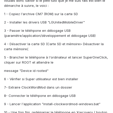
voulais donc savoir si le petit tuto que je me suis fais est bien le
démarche à suivre, le voici :
1 - Copiez l'archive CM7 (ROM) sur la carte SD
2 - Installer les drivers USB "LGUnitedMobileDriver"
3 - Passer le téléhpone en débogage USB
(paramètre/application/développement et débogage USB)
4 - Désactiver la carte SD (Carte SD et mémoire> Désactiver la
carte mémoire(
5 - Brancher le téléhpone à l'ordinateur et lancer SuperOneClick,
cliquer sur ROOT et attendre le
message "Device id rooted"
6 - Vérifier si Super utilisateur est bien installer
7- Extraire ClockWordMod dans un dossier
8- Connecter le téléhpone en débogage USB
9 - Lancer l'application "install-clockwordmod-windows.bat"
10 - Une fois fini, redémarrer le téléhpone en Xrecovery ( bouton