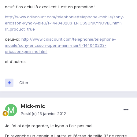
neuf: t'as celui là excellent il est en promotion !
http://www.cdiscount.com/telephonie/telephone-mobile/sony-
ericsson-kyno-v-bleu/f-144040203-ERICSSONKYNOVBL.html?
rr_product=true
celui-ci:
http://www.cdiscount.com/telephonie/telephone-
mobile/sony-ericsson-xperia-mini-noir/f-144040203-
ericssonxpminino.html
et d'autres..
Citer
Mick-mic
Posté(e)
13 janvier 2012
Je l'ai ai deja regarder, le kyno a l'air pas mal.
En revanche un copain a l'autre et l'écran de taille 3" ne rentre