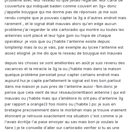
problème avec leur reseau vu que javais regarder leur carte de
couverture qui indiquait baden comme couvert en 3g+ donc
j'appelle bouygue qui me donne pas de réponses .je me suis
rendu compte que je pouvais capter la 3g a d'autres endroit mais
rarement , et le signal était mauvais alors qu'en edge aucun
problème.j'ai regarder le site cartoradio qui montre ou toutes les
antennes sont placé et leur type gsm ou hspa de chaque
operateur .je vois que ou j'habite l'antenne existe depuis
lomptemp mais la ou je vais, par exemple au lycee l'antenne est
assez eloigné .je me dis que le reseau de bouygue est mauvais
depuis les choses se sont améliorées en août je suis revenu des
vacances et la miracle la 3g la ou j'habite mais dans la maison
quelque problème persistait pour capter certains endroit mais
aujourd hui je capte parfaitement le signal est tres bon partout
dans ma maison je suis pres de l'antenne aussi -1km.donc je
pense que cela vient de leur réseau(orienttaion antenne ) qui est
mauvais ou j'habite mais qui s’améliore ils ont peu d'antenne 3g
par rapport a orange(3 fois moins ou j'habite ) ps: je suis en
bretagne precisemment dans le morbihan mais je trouve vraiment
étonnant je retrouve exactement ma situation c'est comme si je
l'avais écrit(je l'ai pase envoyer au sav mais bon je voulais le
faire ) je te conseille d'aller sur cartoradio verifier si tu as une