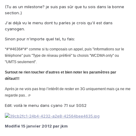
(Tu as un milestone? je suis pas sûr que tu sois dans la bonne
section..)
J'ai déjà vu le menu dont tu parles je crois qu'il est dans
cyanogen.
Sinon pour n'importe quel tel, tu fais:
*#*#4636#*#* comme si tu composais un appel, puis "informations sur le
téléphone" puis "Type de réseau préféré" tu choisis "WCDMA only" ou
"UMTS seulement".
Surtout ne rien toucher d'autres et bien noter les paramètres par
défaut!!!
Après je ne vois pas trop l’intérêt de rester en 3G uniquement mais ça ne me
regarde pas..
:P
Edit: voilà le menu dans cyano 7.1 sur SGS2
Modifié
15 janvier 2012
par jkm