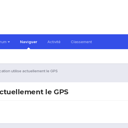
orum
Naviguer
Activité
Classement
cation utilise actuellement le GPS
 actuellement le GPS