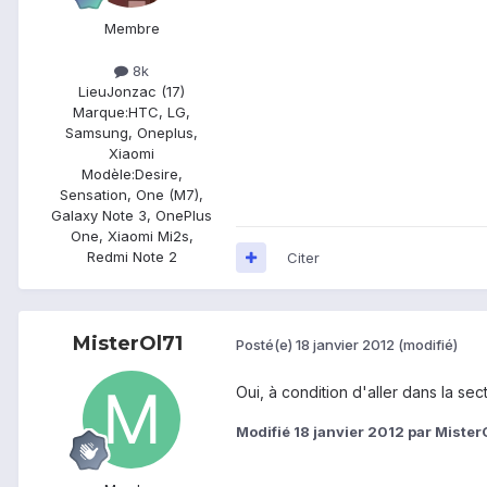
Membre
8k
Lieu
Jonzac (17)
Marque:
HTC, LG,
Samsung, Oneplus,
Xiaomi
Modèle:
Desire,
Sensation, One (M7),
Galaxy Note 3, OnePlus
One, Xiaomi Mi2s,
Redmi Note 2
Citer
MisterOl71
Posté(e)
18 janvier 2012
(modifié)
Oui, à condition d'aller dans la s
Modifié
18 janvier 2012
par Mister