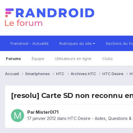
Frandroid - Actualité
Rubriques du site
Sections du f
Forums
Équipe
Utilisateurs en ligne
Clubs
Accueil
Smartphones
HTC
Archives HTC
HTC Desire
H
[resolu] Carte SD non reconnu e
Par
MisterOl71
17 janvier 2012
dans
HTC Desire - Aides, Questions 