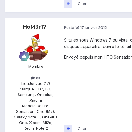
Citer
HoM3r17
Posté(e)
17 janvier 2012
Si tu es sous Windows 7 ou vista, 
disques apparaître, ouvre le et fait
Envoyé depuis mon HTC Sensation
Membre
8k
Lieu
Jonzac (17)
Marque:
HTC, LG,
Samsung, Oneplus,
Xiaomi
Modèle:
Desire,
Sensation, One (M7),
Galaxy Note 3, OnePlus
One, Xiaomi Mi2s,
Redmi Note 2
Citer