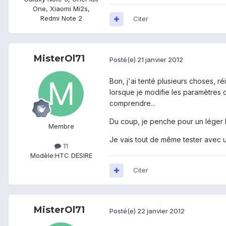
One, Xiaomi Mi2s,
Redmi Note 2
Citer
MisterOl71
Posté(e)
21 janvier 2012
Bon, j'ai tenté plusieurs choses, r
lorsque je modifie les paramètres d
comprendre...
Du coup, je penche pour un léger
Membre
Je vais tout de même tester avec u
11
Modèle:
HTC DESIRE
Citer
MisterOl71
Posté(e)
22 janvier 2012