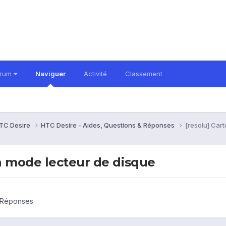
orum
Naviguer
Activité
Classement
TC Desire
HTC Desire - Aides, Questions & Réponses
[resolu] Car
n mode lecteur de disque
& Réponses