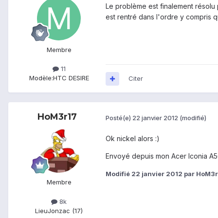
Le problème est finalement résolu 
est rentré dans l'ordre y compris 
Membre
11
Modèle:
HTC DESIRE
Citer
HoM3r17
Posté(e)
22 janvier 2012
(modifié)
Ok nickel alors :)
Envoyé depuis mon Acer Iconia A5
Modifié
22 janvier 2012
par HoM3r
Membre
8k
Lieu
Jonzac (17)