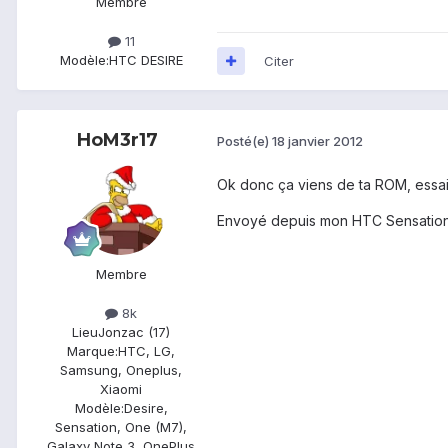
Membre
11
Modèle:
HTC DESIRE
Citer
HoM3r17
Posté(e)
18 janvier 2012
Ok donc ça viens de ta ROM, essaie
Envoyé depuis mon HTC Sensation
Membre
8k
Lieu
Jonzac (17)
Marque:
HTC, LG,
Samsung, Oneplus,
Xiaomi
Modèle:
Desire,
Sensation, One (M7),
Galaxy Note 3, OnePlus