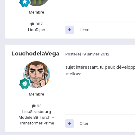
Membre
387
Lieu
Dijon
Citer
LouchodelaVega
Posté(e)
19 janvier 2012
sujet intéressant, tu peux développ
:mellow:
Membre
63
Lieu
Strasbourg
Modèle:
BB Torch +
Transformer Prime
Citer