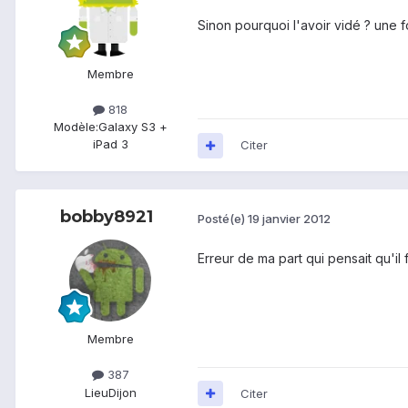
Sinon pourquoi l'avoir vidé ? une f
Membre
818
Modèle:
Galaxy S3 +
iPad 3
Citer
bobby8921
Posté(e)
19 janvier 2012
Erreur de ma part qui pensait qu'il 
Membre
387
Lieu
Dijon
Citer