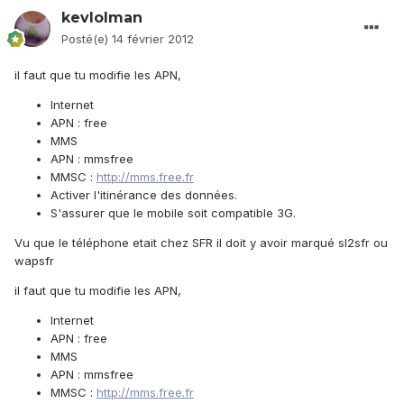
kevlolman
Posté(e)
14 février 2012
il faut que tu modifie les APN,
Internet
APN : free
MMS
APN : mmsfree
MMSC :
http://mms.free.fr
Activer l'itinérance des données.
S'assurer que le mobile soit compatible 3G.
Vu que le téléphone etait chez SFR il doit y avoir marqué sl2sfr ou
wapsfr
il faut que tu modifie les APN,
Internet
APN : free
MMS
APN : mmsfree
MMSC :
http://mms.free.fr