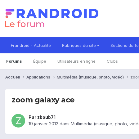
Frandroid - Actualité
Rubriques du site
Sections du f
Forums
Équipe
Utilisateurs en ligne
Clubs
Accueil
Applications
Multimédia (musique, photo, vidéo)
zoo
zoom galaxy ace
Par
zboub71
19 janvier 2012
dans
Multimédia (musique, photo, vidé