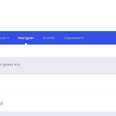
orum
Naviguer
Activité
Classement
m galaxy ace
o)