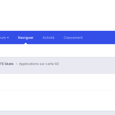
orum
Naviguer
Activité
Classement
TE Skate
Applications sur carte SD