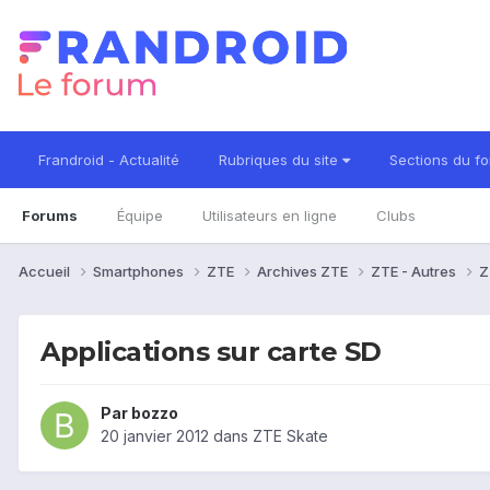
Frandroid - Actualité
Rubriques du site
Sections du f
Forums
Équipe
Utilisateurs en ligne
Clubs
Accueil
Smartphones
ZTE
Archives ZTE
ZTE - Autres
Z
Applications sur carte SD
Par
bozzo
20 janvier 2012
dans
ZTE Skate