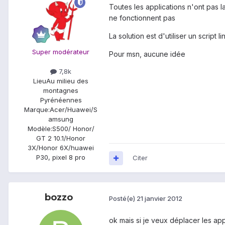
Toutes les applications n'ont pas l
ne fonctionnent pas
La solution est d'utiliser un script
Super modérateur
Pour msn, aucune idée
7,8k
Lieu
Au milieu des
montagnes
Pyrénéennes
Marque:
Acer/Huawei/S
amsung
Modèle:
S500/ Honor/
GT 2 10.1/Honor
3X/Honor 6X/huawei
P30, pixel 8 pro
Citer
bozzo
Posté(e)
21 janvier 2012
ok mais si je veux déplacer les app