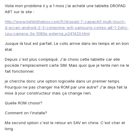
Voila mon problème il y a 1 mois j'ai acheté une tablette DROPAD
A8T sur le site :
http://www.lightinthebox.com/fr/dropad-7-capacitif-multi-touch-
d-ecran-android-2-3-comprime-wifi-samsung-cortex-a8-1-2ghz-
cpu-camera-3g-1080p-externe_p241420.html
Jusque là tout est parfait. Le colis arrive dans les temps et en bon
état.
Depuis c'est plus compliqué. J'ai choisi cette tablette car elle
pocède l'emplacement carte SIM. Mais quoi que je tente rien ne le
fait fonctionner.
je cherche donc une option logicielle dans un premier temps.
Pourquoi ne pas changer ma ROM par une autre? J'ai deja fait la
mise à jour constructeur mais ça change rien.
Quelle ROM choisir?
Comment on l'installe?
Ma second option c'est le retour en SAV en chine. C'est cher et
long.