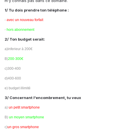
m'y connais pas dans ce domaine.
1/ Tu dois prendre ton téléphone :
-
avec un nouveau forfait
-
hors abonnement
2/ Ton budget serait:
a)inferieur à 200€
B)
200-300€
c)300-400
d)400-600
e) budget illimité
3/ Concernant l'encombrement, tu veux
a)
un petit smartphone
B)
un moyen smartphone
c)
un gros smartphone