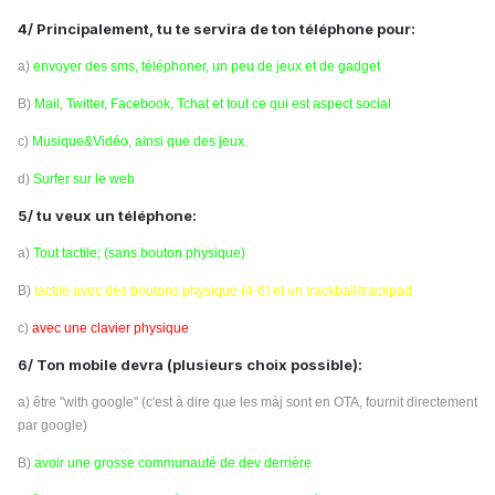
4/ Principalement, tu te servira de ton téléphone pour:
a)
envoyer des sms, téléphoner, un peu de jeux et de gadget
B)
Mail, Twitter, Facebook, Tchat et tout ce qui est aspect social
c)
Musique&Vidéo, ainsi que des jeux.
d)
Surfer sur le web
5/ tu veux un téléphone:
a)
Tout tactile; (sans bouton physique)
B)
tactile avec des boutons physique (4-6) et un trackball/trackpad
c)
avec une clavier physique
6/ Ton mobile devra (plusieurs choix possible):
a) être "with google" (c'est à dire que les màj sont en OTA, fournit directement
par google)
B)
avoir une grosse communauté de dev derrière