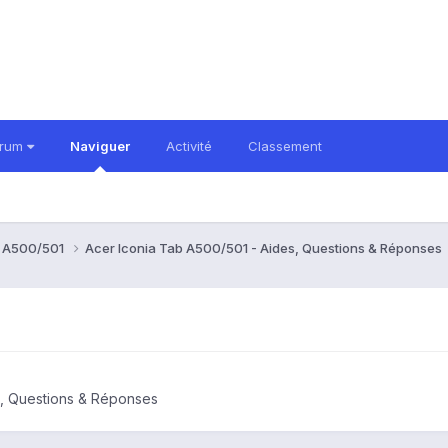
orum
Naviguer
Activité
Classement
b A500/501
Acer Iconia Tab A500/501 - Aides, Questions & Réponses
s, Questions & Réponses