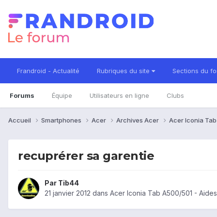
Frandroid - Actualité
Rubriques du site
Sections du f
Forums
Équipe
Utilisateurs en ligne
Clubs
Accueil
Smartphones
Acer
Archives Acer
Acer Iconia Ta
recuprérer sa garentie
Par
Tib44
21 janvier 2012
dans
Acer Iconia Tab A500/501 - Aide