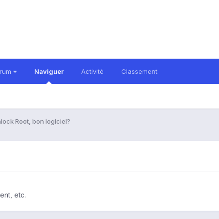
orum
Naviguer
Activité
Classement
lock Root, bon logiciel?
nt, etc.