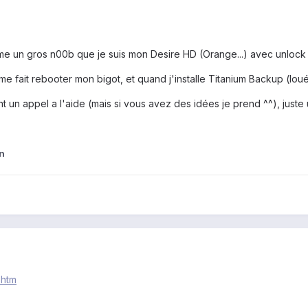
e un gros n00b que je suis mon Desire HD (Orange...) avec unlock 
e fait rebooter mon bigot, et quand j'installe Titanium Backup (loué s
un appel a l'aide (mais si vous avez des idées je prend ^^), juste 
n
.htm