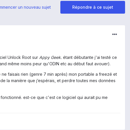
mmencer un nouveau sujet
Répondre à ce sujet
iciel Unlock Root sur
Appy Geek.
étant débutante j'ai testé ce
 quand même moins peur qu'ODIN etc au début faut avouer).
je ne faisais rien (genre 7 min après) mon portable a freezé et
nt de la manière que j’espérais, et perdre toutes mes données
fonctionné. est-ce que c'est ce logiciel qui aurait pu me