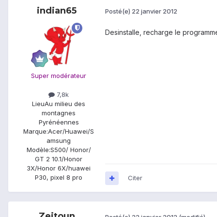
indian65
Posté(e)
22 janvier 2012
Desinstalle, recharge le programme,
Super modérateur
7,8k
Lieu
Au milieu des
montagnes
Pyrénéennes
Marque:
Acer/Huawei/S
amsung
Modèle:
S500/ Honor/
GT 2 10.1/Honor
3X/Honor 6X/huawei
P30, pixel 8 pro
Citer
Zeitoun
Posté(e)
22 janvier 2012
(modifié)