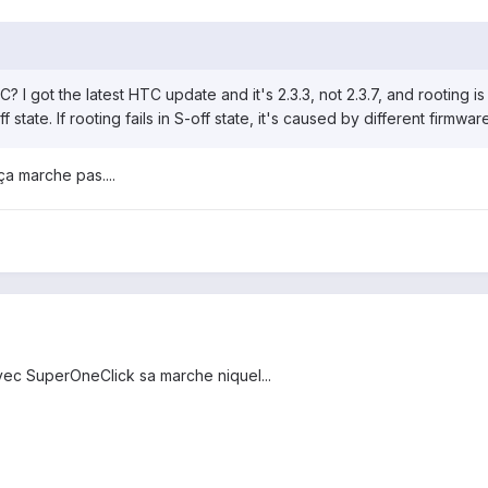
C? I got the latest HTC update and it's 2.3.3, not 2.3.7, and rooting 
 state. If rooting fails in S-off state, it's caused by different firmwa
ça marche pas....
avec SuperOneClick sa marche niquel...