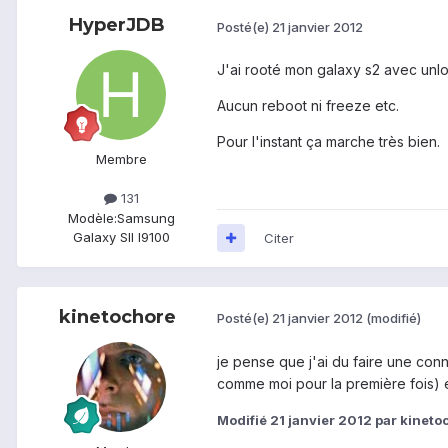
HyperJDB
Posté(e)
21 janvier 2012
J'ai rooté mon galaxy s2 avec unloc
Aucun reboot ni freeze etc.
Pour l'instant ça marche très bien.
Membre
131
Modèle:
Samsung
Galaxy SII I9100
Citer
kinetochore
Posté(e)
21 janvier 2012
(modifié)
je pense que j'ai du faire une conne
comme moi pour la première fois) e
Modifié
21 janvier 2012
par kineto