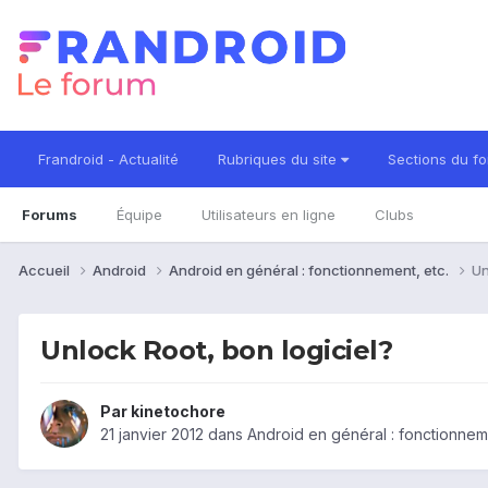
Frandroid - Actualité
Rubriques du site
Sections du f
Forums
Équipe
Utilisateurs en ligne
Clubs
Accueil
Android
Android en général : fonctionnement, etc.
Un
Unlock Root, bon logiciel?
Par
kinetochore
21 janvier 2012
dans
Android en général : fonctionneme