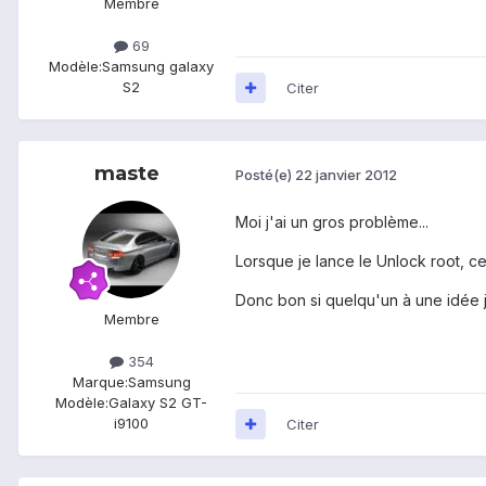
Membre
69
Modèle:
Samsung galaxy
S2
Citer
maste
Posté(e)
22 janvier 2012
Moi j'ai un gros problème...
Lorsque je lance le Unlock root, ce
Donc bon si quelqu'un à une idée 
Membre
354
Marque:
Samsung
Modèle:
Galaxy S2 GT-
i9100
Citer