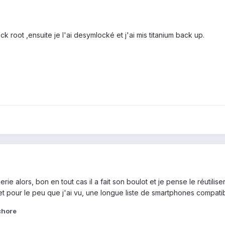
k root ,ensuite je l'ai desymlocké et j'ai mis titanium back up.
rie alors, bon en tout cas il a fait son boulot et je pense le réutilise
t pour le peu que j'ai vu, une longue liste de smartphones compatib
chore