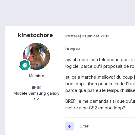
kinetochore
Posté(e)
21 janvier 2012
bonjour,
ayant rooté mon téléphone pour la 
logiciel parce qu'il proposait de 
Membre
et, ça a marché :mellow: ! du coup 
bootloop... (bon pour la fin de l'h
69
parce que pas eu le temps d'utiliser
Modèle:
Samsung galaxy
S2
BREF, je me demandais si quelqu’un 
mettre mon GS2 en bootloop?
Citer