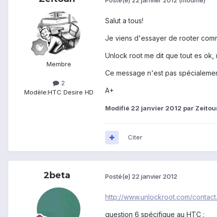
Salut a tous!
Je viens d'essayer de rooter comm
Unlock root me dit que tout es ok, m
Membre
Ce message n'est pas spécialement 
2
A+
Modèle:
HTC Desire HD
Modifié
22 janvier 2012
par Zeitou
Citer
2beta
Posté(e)
22 janvier 2012
http://www.unlockroot.com/contact
question 6 spécifique au HTC :