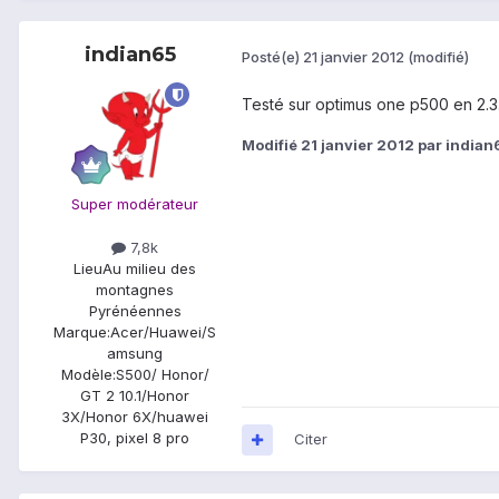
indian65
Posté(e)
21 janvier 2012
(modifié)
Testé sur optimus one p500 en 2.3
Modifié
21 janvier 2012
par indian
Super modérateur
7,8k
Lieu
Au milieu des
montagnes
Pyrénéennes
Marque:
Acer/Huawei/S
amsung
Modèle:
S500/ Honor/
GT 2 10.1/Honor
3X/Honor 6X/huawei
P30, pixel 8 pro
Citer